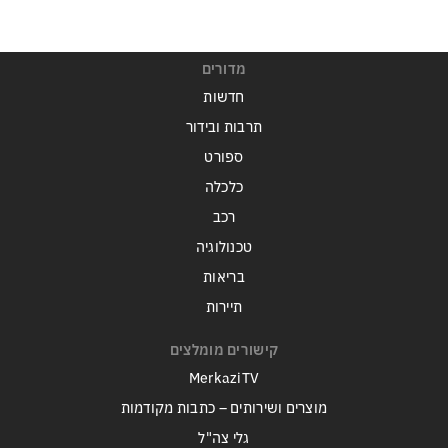
מדורים
חדשות
תרבות ובידור
ספורט
כלכלה
רכב
טכנולוגיה
בריאות
תיירות
קישורים מומלצים
MerkaziTV
מוצרים ושירותים – כתבות מקודמות
גלי צה"ל