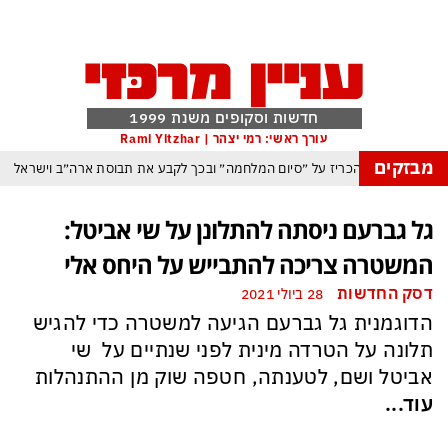
חדשות וסקופים משנת 1999
עורך ראשי: רמי יצהר | Rami Yitzhar
מבזקים
 וטראמפ שוקל להכריז על ״סיום המלחמה״ ובכך לקבע את תבוסת ארה״ב וישראל
 לנצל את הניצחון האיראני בהורמוז כדי להשתלט על התנועה הימית בנמל באודסה
גל גברעם ניסתה להתלונן על שי אביטל:
רדואן, בן סלמן ופקיסטן נחתמה בקריאה לעולם המוסלמי כולו להתאחד נגד ישראל
המשטרה צריכה להתבייש על היחס אלי
משבר האקלים הפך איום ממשי מיידי על מיליארדי בני אדם
דסק החדשות
28 ביולי 2021
ם: משבר האקלים הגיע עד לכור הגרעיני – והונגריה קיבלה הצצה מפחידה לעתיד
הדוגמנית גל גברעם הגיעה למשטרה כדי להגיש
יסטן הגרעינית חותמות על הסכם הגנה המשנה מהיסוד את מאזן הכוחות באזורנו
תלונה על הטרדה מינית לפני שנתיים על שי
אביטל ושם, לטענתה, חטפה שוק מן ההתנהלות
משחק חסר החשיבות מדגישה את התגברות החוליגניזם הפראי בכדורגל הישראלי
עוד...