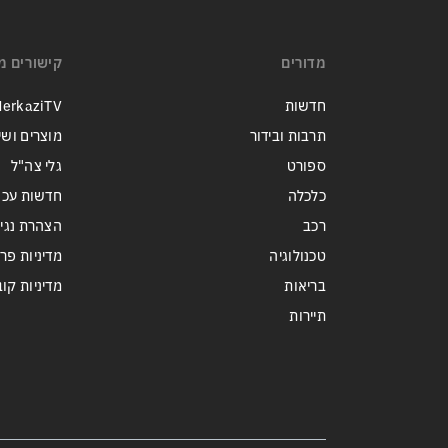
מי היה מאמין שבאר שבע תנצח
את הכוכב האדום?
מדורים
קישורים מ
חדשות
erkaziTV
תרבות ובידור
מוצרים ושי
ספורט
גלי צה"ל
כלכלה
חדשות עכש
רכב
הצהרת נגי
טכנולוגיה
מדיניות פר
בריאות
מדיניות קובצי ie
תיירות