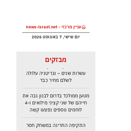
עניין מרכזי - news-israel.net
יום שישי, 7 באוגוסט 2026
ראש הביון הבריטי מזהירה: העולם
מבזקים
נכנס לעידן המסוכן ביותר זה
עשרות שנים – ובריטניה עלולה
לשלם מחיר כבד
מטען ממולכד בדרום לבנון גבה את
חייהם של שני קציני מילואים ו-4
לוחמים נוספים נפצעו קשה
התקיפה החריגה במשחק חסר
החשיבות מדגישה את התגברות