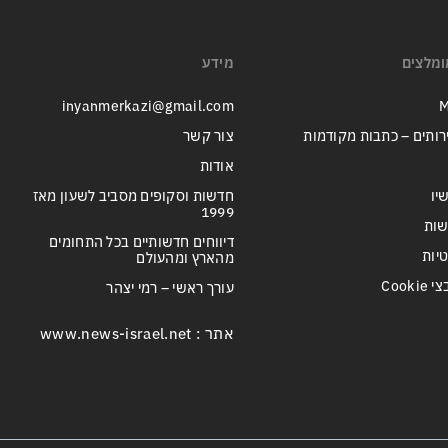
ומלצים
מידע
inyanmerkazi@gmail.com
M
רותים – כתבות מקודמות
צור קשר
אודות
יו
חדשות וסקופים מסביב לשעון מאז
1999
שות
דיווחים חדשותיים בכל התחומים
טיות
מהארץ ומהעולם
Cook
עורך ראשי – רמי יצהר
אתר : www.news-israel.net