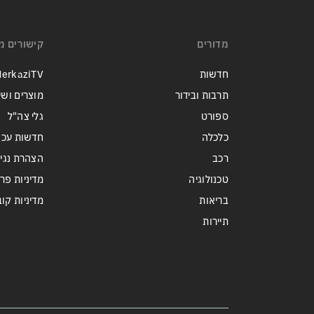
ישראל
מדורים
קישורים מ
חדשות
erkaziTV
תרבות ובידור
מוצרים ושי
ספורט
גלי צה"ל
כלכלה
חדשות עכש
רכב
הצהרת נגי
טכנולוגיה
מדיניות פר
בריאות
מדיניות קובצי ie
תיירות