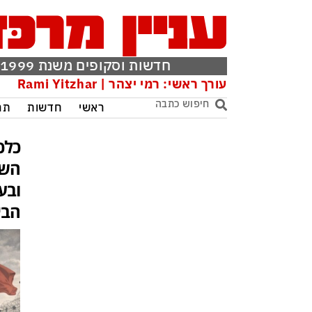
חדשות וסקופים משנת 1999
עורך ראשי: רמי יצהר | Rami Yitzhar
ראשי
חדשות
תר
כלכ
השל
ובע
הבי