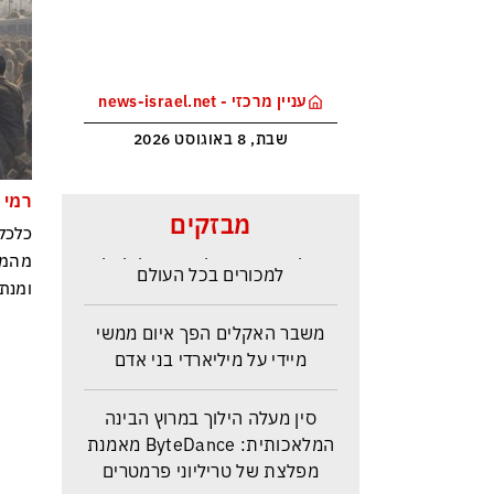
עניין מרכזי - news-israel.net
שבת, 8 באוגוסט 2026
רמי 
מלחמת טראמפ בקרטל הסמים
מבזקים
כלכל
הקולומביאני ייקר את הקוקאין
מהמל
למכורים בכל העולם
ומנת
משבר האקלים הפך איום ממשי
מיידי על מיליארדי בני אדם
סין מעלה הילוך במרוץ הבינה
המלאכותית: ByteDance מאמנת
מפלצת של טריליוני פרמטרים