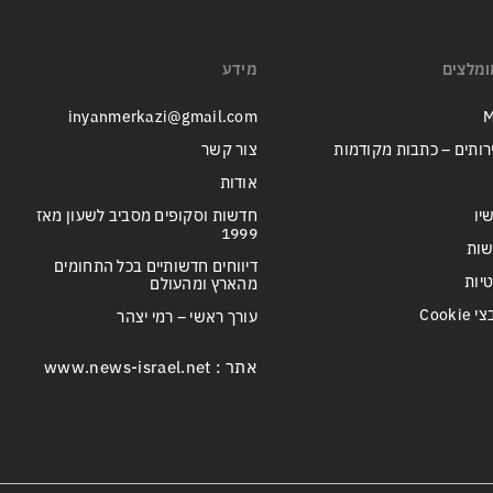
ומלצים
מידע
inyanmerkazi@gmail.com
M
רותים – כתבות מקודמות
צור קשר
אודות
יו
חדשות וסקופים מסביב לשעון מאז
1999
שות
דיווחים חדשותיים בכל התחומים
טיות
מהארץ ומהעולם
Cook
עורך ראשי – רמי יצהר
אתר : www.news-israel.net