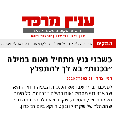
חדשות וסקופים משנת 1999
עורך ראשי: רמי יצהר | Rami Yitzhar
מבזקים
יה וטראמפ שוקל להכריז על ״סיום המלחמה״ ובכך לקבע את תבוסת ארה״ב וישראל
סה לנצל את הניצחון האיראני בהורמוז כדי להשתלט על התנועה הימית בנמל באודסה
כשבני גנץ מתחיל נאום במילה
 ארדואן, בן סלמן ופקיסטן נחתמה בקריאה לעולם המוסלמי כולו להתאחד נגד ישראל
״בכנות״ בא לך להתפלץ
משבר האקלים הפך איום ממשי מיידי על מיליארדי בני אדם
רמי יצהר
28 באפריל 2020
ום: משבר האקלים הגיע עד לכור הגרעיני – והונגריה קיבלה הצצה מפחידה לעתיד
לפניכם דברי יושב ראש הכנסת. הבעיה היחידה היא
פקיסטן הגרעינית חותמות על הסכם הגנה המשנה מהיסוד את מאזן הכוחות באזורנו
שכשבני גנץ מתחיל נאום במילה ״בכנות״, כל היתר
 במשחק חסר החשיבות מדגישה את התגברות החוליגניזם הפראי בכדורגל הישראלי
נשמע מזוייף, מעושה, שקרני ולא רלבנטי. כמה חבל
שהמהלך של שקרניקו ננקט דווקא ביום הזיכרון.