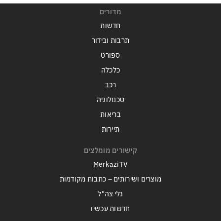
מדורים
חדשות
תרבות ובידור
ספורט
כלכלה
רכב
טכנולוגיה
בריאות
תיירות
קישורים מומלצים
MerkaziTV
מוצרים ושירותים – כתבות מקודמות
גלי צה"ל
חדשות עכשיו