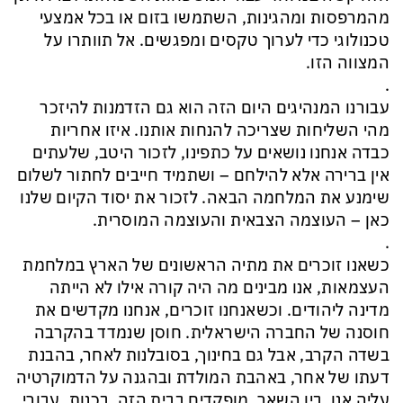
מהמרפסות ומהגינות, השתמשו בזום או בכל אמצעי
טכנולוגי כדי לערוך טקסים ומפגשים. אל תוותרו על
המצווה הזו.
.
עבורנו המנהיגים היום הזה הוא גם הזדמנות להיזכר
מהי השליחות שצריכה להנחות אותנו. איזו אחריות
כבדה אנחנו נושאים על כתפינו, לזכור היטב, שלעתים
אין ברירה אלא להילחם – ושתמיד חייבים לחתור לשלום
שימנע את המלחמה הבאה. לזכור את יסוד הקיום שלנו
כאן – העוצמה הצבאית והעוצמה המוסרית.
.
כשאנו זוכרים את מתיה הראשונים של הארץ במלחמת
העצמאות, אנו מבינים מה היה קורה אילו לא הייתה
מדינה ליהודים. וכשאנחנו זוכרים, אנחנו מקדשים את
חוסנה של החברה הישראלית. חוסן שנמדד בהקרבה
בשדה הקרב, אבל גם בחינוך, בסובלנות לאחר, בהבנת
דעתו של אחר, באהבת המולדת ובהגנה על הדמוקרטיה
עליה אנו, בין השאר, מופקדים בבית הזה. בכנות, עבורי