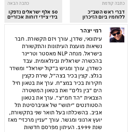
כתבה קודמת
כתבה הבאה
דברי ראש השב״כ 
50 אלף ישראלים נדפקו 
ללוחמיו ביום הזיכרון
בידי ציידי דוחות אכזריים
רמי יצהר
עיתונאי, שדרן, עורך ויזם תקשורת. חבר
נשיאות מועצת העיתונות והתקשורת
בישראל. מנחה NLP מאסטר וטריינר
בהכשרה ישראלית ובינלאומית. עבד
כשדרן, עורך ומגיש ב״קול ישראל״ ומשדר
בגלצ. קצין בכיר בצה״ל, שירת כקצין
חקירות בכיר במצ״ח. ערך את בטאון חיל
הים ״בין גלים״ ואת בטאון המשטרה
הצבאית ״הד חמ״צ״. ערך את בטאון
הסטודנטים ״יתוש״ של אוניברסיטת תל
אביב. בהשכלתו בעל תואר שני בתקשורת,
יועץ ארגוני ומגשר. עורך ״עניין מרכזי״ מאז
שנת 1999. העיתון מפרסם חדשות