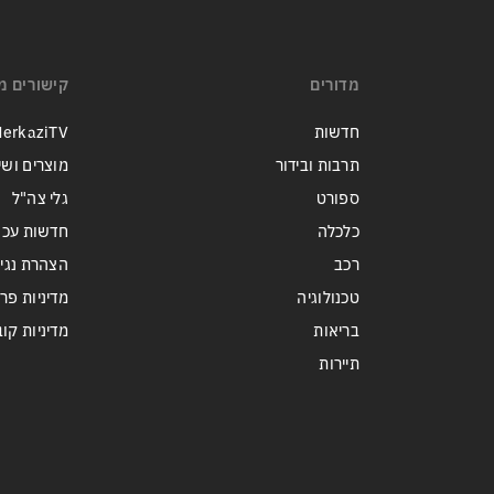
מדורים
קישורים מ
חדשות
erkaziTV
תרבות ובידור
מוצרים ושי
ספורט
גלי צה"ל
כלכלה
חדשות עכש
רכב
הצהרת נגי
טכנולוגיה
מדיניות פר
בריאות
מדיניות קובצי ie
תיירות