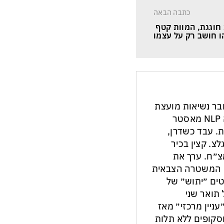
כתבה הבאה
חוגגת, המוות קטף 
חבר נשיאות מועצת
העיתונות והתקשורת בישראל. מנחה NLP מאסטר
ת. עבד כשדרן,
צ. קצין בכיר
צ״ח. ערך את
ון המשטרה הצבאית
ים ״יתוש״ של
תואר שני
עניין מרכזי״ מאז
ות וסקופים ללא תלות