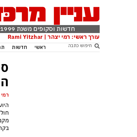
חדשות וסקופים משנת 1999
עורך ראשי: רמי יצהר | Rami Yitzhar
ראשי
חדשות
תר
סט
המ
רמי 
היוע
חולד
מקמפ
בקרב