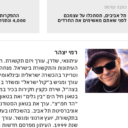
כתבה קודמת
תל אביבים, תסתכלו על עצמכם 
ההפקרות 
לפני שאתם מאשימים את החרדים
4,000 ונתניהו חושב רק על עצמו
רמי יצהר
עיתונאי, שדרן, עורך ויזם תקשורת. 
וטריינר בהכשרה ישראלית ובינלאומי
עורך ומגיש ב״קול ישראל״ ומשדר בגל
בצה״ל, שירת כקצין חקירות בכיר במ
בטאון חיל הים ״בין גלים״ ואת בטא
״הד חמ״צ״. ערך את בטאון הסטודנט
אוניברסיטת תל אביב. בהשכלתו בעל 
בתקשורת, יועץ ארגוני ומגשר. עורך ״
שנת 1999. העיתון מפרסם חדש