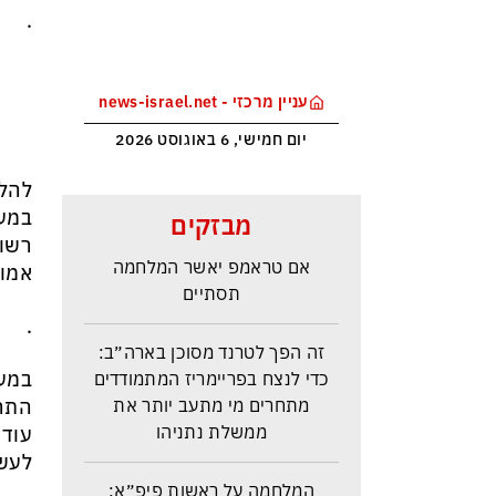
.
עניין מרכזי - news-israel.net
יום חמישי, 6 באוגוסט 2026
להלן
איראן: יש הסכמות עם עומאן לגבי
במענ
מבזקים
תפעול משותף של מצר הורמוז –
רשוי
אם טראמפ יאשר המלחמה
אמונ
תסתיים
.
זה הפך לטרנד מסוכן בארה״ב:
כדי לנצח בפריימריז המתמודדים
במענ
מתחרים מי מתעב יותר את
התרב
ממשלת נתניהו
עוד 
לעשו
המלחמה על ראשות פיפ״א: