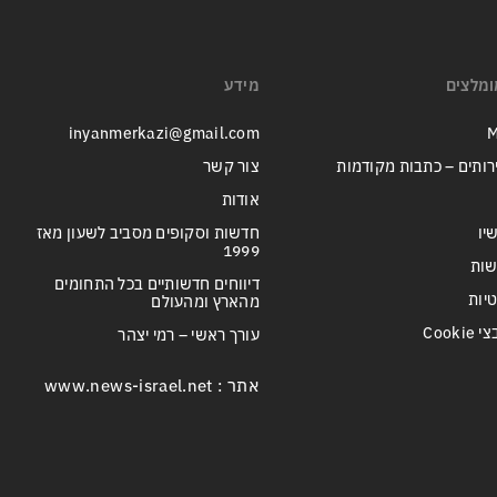
ומלצים
מידע
inyanmerkazi@gmail.com
M
רותים – כתבות מקודמות
צור קשר
אודות
יו
חדשות וסקופים מסביב לשעון מאז
1999
שות
דיווחים חדשותיים בכל התחומים
טיות
מהארץ ומהעולם
Cook
עורך ראשי – רמי יצהר
אתר : www.news-israel.net