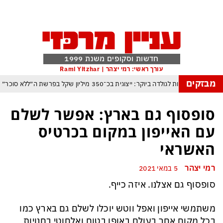
חדשות וסקופים משנת 1999
עורך ראשי: רמי יצהר | Rami Yitzhar
מבזקים
 שעלול לעלות לגולדה ביוקר: ייצוגית בכ־350 מיליון שקל בפרשת ה״ללא סוכר״
ברית החדשה — החות׳ים כבר מעמידים את סעודיה, טורקיה ופקיסטן במבחן דרמטי
סופסוף גם בארץ: אפשר לשלם
ינוי בתקנון יפחית למינימום ניצחונות טכניים בעקבות פיצוץ משחקים בשל חוליגניזם
עם האייפון במקום בכרטיס
הטריק של אפל כדי לא להיזרק מסין ולשמור במקביל על הבכורה בעולם כולו
האשראי
בינה המלאכותית: ByteDance מאמנת מפלצת של טריליוני פרמטרים
רמי יצהר
5 במאי 2021
רנג של טראמפ המאיים למוטט את כלכלת ארה״ב ומבודד את ישראל יותר מאי פעם
סופסוף גם אצלנו. איזה כייף.
העולם נכנס לעידן המסוכן ביותר זה עשרות שנים – ובריטניה עלולה לשלם מחיר כבד
משתמשי אייפון ואפל ווטש יוכלו לשלם גם בארץ כמו
בכל מקום אחר בעולם באופן בטוח ואלחוטי בחנויות