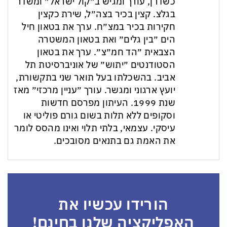
כשדרן, עורך ומגיש ב״קול ישראל״ ומשדר
בגלצ. קצין בכיר בצה״ל, שירת כקצין
חקירות בכיר במצ״ח. ערך את בטאון חיל
הים ״בין גלים״ ואת בטאון המשטרה
הצבאית ״הד חמ״צ״. ערך את בטאון
הסטודנטים ״יתוש״ של אוניברסיטת תל
אביב. בהשכלתו בעל תואר שני בתקשורת,
יועץ ארגוני ומגשר. עורך ״עניין מרכזי״ מאז
שנת 1999. העיתון מפרסם חדשות
וסקופים ללא תלות בשום גורם פוליטי או
עיסקי. עצמאי, בלתי תלוי ואינו מהסס לומר
את האמת גם בתנאים מסובכים.
הורידו עכשיו את
האפליקציה שלנו בחינם!