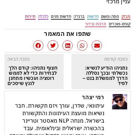
עניין מרכזי
מבזק
מפה ומשם
חדשות
ברנז'ה
חדשות פנים
כלכלה
תיירות
קונים-מוכרים
תרבות ובידור
שתפו את המאמר
כתבה קודמת
כתבה הבאה
נתניהו הודיע לנשיא: 
חצוף נתניהו: קודם הלך 
נכשלתי ובכך נסללה 
לבחירות כדי לא לממש 
הדרך לממשלת בנט – 
רוטציה ועכשיו מתחנן 
לפיד
לגנץ שיסכים
רמי יצהר
עיתונאי, שדרן, עורך ויזם תקשורת. חבר
נשיאות מועצת העיתונות והתקשורת
בישראל. מנחה NLP מאסטר וטריינר
בהכשרה ישראלית ובינלאומית. עבד