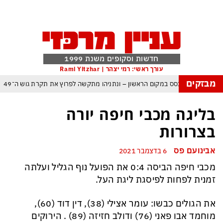
חדשות וסקופים משנת 1999
עורך ראשי: רמי יצהר | Rami Yitzhar
מבזקים
ל – איזנקוט מתבסס במקום הראשון – ונתניהו מתקשה לפרוץ את תקרת גוש ה־49
העולם נכנס לעידן המסוכן ביותר זה עשרות שנים – ובריטניה עלולה לשלם מחיר כבד
בליגה מכבי חיפה יורה
עם עומאן לגבי תפעול משותף של מצר הורמוז – אם טראמפ יאשר המלחמה תסתיים
בצרורות
מי היה מאמין שבאר שבע תנצח את הכוכב האדום?
אבינועם פס
6 בדצמבר 2021
ה ומיירטים להגנה – טראמפ נשאר רק עם ציוצי האיום המגוחכים שלא מזיזים לטהרן
מכבי חיפה הביסה 0:4 את הפועל נוף הגליל ועלתה
דום כמדיניות: כך הפכה ההוצאה להורג לכלי ההרתעה המרכזי של המשטר האיראני
זמנית לפחות לפיסגת ליגת העל.
, א-סיסי, ארדואן ושליט קטאר מכנסים פגישת ״כיפה אדומה״ לנתניהו בנושא עזה
את הגולים כבשו: עומר אצילי (38), דין דוד (60),
מוחמד אבו פאני (76) ודולב חזיזה (89) . הירוקים