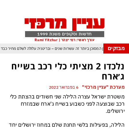
חדשות וסקופים משנת 1999
עורך ראשי: רמי יצהר | Rami Yitzhar
מבזקים
העולם נכנס לעידן המסוכן ביותר זה עשרות שנים – ובריטניה עלולה לשלם מחיר כבד
עם עומאן לגבי תפעול משותף של מצר הורמוז – אם טראמפ יאשר המלחמה תסתיים
נלכדו 2 מציתי כלי רכב בשייח
מי היה מאמין שבאר שבע תנצח את הכוכב האדום?
ג׳ארח
פה ומיירטים להגנה – טראמפ נשאר רק עם ציוצי האיום המגוחכים שלא מזיזים לטהרן
מערכת "עניין מרכזי"
6 בפברואר 2022
דום כמדיניות: כך הפכה ההוצאה להורג לכלי ההרתעה המרכזי של המשטר האיראני
משטרת ישראל עצרה הלילה שני חשודים בהצתת כלי
, א-סיסי, ארדואן ושליט קטאר מכנסים פגישת ״כיפה אדומה״ לנתניהו בנושא עזה
רכב שבוצעה לפני כשבוע בשייח ג'ארח שבמזרח
ירושלים.
הלילה, בפעילות בלשי תחנת שלם במחוז ירושלים יחד