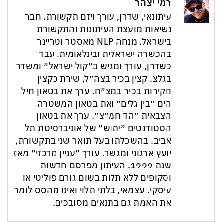
רמי יצהר
עיתונאי, שדרן, עורך ויזם תקשורת. חבר
נשיאות מועצת העיתונות והתקשורת
בישראל. מנחה NLP מאסטר וטריינר
בהכשרה ישראלית ובינלאומית. עבד
כשדרן, עורך ומגיש ב״קול ישראל״ ומשדר
בגלצ. קצין בכיר בצה״ל, שירת כקצין
חקירות בכיר במצ״ח. ערך את בטאון חיל
הים ״בין גלים״ ואת בטאון המשטרה
הצבאית ״הד חמ״צ״. ערך את בטאון
הסטודנטים ״יתוש״ של אוניברסיטת תל
אביב. בהשכלתו בעל תואר שני בתקשורת,
יועץ ארגוני ומגשר. עורך ״עניין מרכזי״ מאז
שנת 1999. העיתון מפרסם חדשות
וסקופים ללא תלות בשום גורם פוליטי או
עיסקי. עצמאי, בלתי תלוי ואינו מהסס לומר
את האמת גם בתנאים מסובכים.