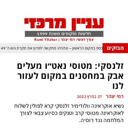
חדשות וסקופים משנת 1999
עורך ראשי: רמי יצהר | Rami Yitzhar
מבזקים
ל – איזנקוט מתבסס במקום הראשון – ונתניהו מתקשה לפרוץ את תקרת גוש ה־49
העולם נכנס לעידן המסוכן ביותר זה עשרות שנים – ובריטניה עלולה לשלם מחיר כבד
זלנסקי: מטוסי נאט״ו מעלים
עם עומאן לגבי תפעול משותף של מצר הורמוז – אם טראמפ יאשר המלחמה תסתיים
אבק במחסנים במקום לעזור
מי היה מאמין שבאר שבע תנצח את הכוכב האדום?
לנו
ה ומיירטים להגנה – טראמפ נשאר רק עם ציוצי האיום המגוחכים שלא מזיזים לטהרן
רמי יצהר
27 במרץ 2022
דום כמדיניות: כך הפכה ההוצאה להורג לכלי ההרתעה המרכזי של המשטר האיראני
נשיא אוקראינה וולודימיר זלנסקי קרא לפולין לשלוח
, א-סיסי, ארדואן ושליט קטאר מכנסים פגישת ״כיפה אדומה״ לנתניהו בנושא עזה
לאוקראינה מטוסי קרב וטנקים כסיוע צבאי לצורך
המלחמה נגד רוסיה.