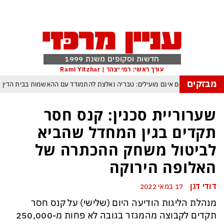
חדשות וסקופים משנת 1999
עורך ראשי: רמי יצהר | Rami Yitzhar
מבזקים
לפולים המשפטיים אינם מועילים: טבריה נאלצת להתמודד עם ההאשמות בבית הדין
פעם טראמפ היה מעריץ ומעכשיו הוא מתעב את הזמרת המיליארדרית
שערוריית סכנין: קנס חסר
מלחמת טראמפ בקרטל הסמים הקולומביאני ייקר את הקוקאין למכורים בכל העולם
תקדים בגין המחדל שהביא
סלבס כבר לא מחכים לטלוויזיה – והרכילות הפכה לתעשיית החדשות המהירה בארץ
לביטול משחק ההכתרה של
ל – איזנקוט מתבסס במקום הראשון – ונתניהו מתקשה לפרוץ את תקרת גוש ה־49
האלופה הירוקה
העולם נכנס לעידן המסוכן ביותר זה עשרות שנים – ובריטניה עלולה לשלם מחיר כבד
דודי דגן
17 במאי 2022
עם עומאן לגבי תפעול משותף של מצר הורמוז – אם טראמפ יאשר המלחמה תסתיים
מנהלת הליגות הודיעה היום (שלישי) על קנס חסר
תקדים לקבוצה מהמגזר בגובה לא פחות מ-250,000