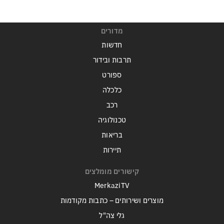
מדורים
חדשות
תרבות ובידור
ספורט
כלכלה
רכב
טכנולוגיה
בריאות
תיירות
קישורים מומלצים
MerkaziTV
מוצרים ושירותים – כתבות מקודמות
גלי צה"ל