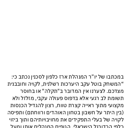
במכתבו של יו”ר המנהלת ארז כלפון לסכנין נכתב כי:
“המשחק בוטל עקב היערכות רשלנית, לקויה וחובבנית
מצדכם. לצערנו אין המדובר ב"תקלה" או בחוסר
תשומת לב רגעי אלא בדפוס פעולה עקבי, מזלזל ולא
מקצועי מתוך ראייה קצרת טווח, רצון להגדיל הכנסות
(בין היתר על חשבון בטחון האוהדים ורווחתם) ותפיסה
לקויה של בעלי התפקידים את מחויבויותיהם ותוך ביזוי
כלפי הכדורגל הישראלי, הגופים המנהלים אותו ומעל