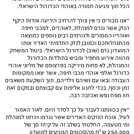
הכל תוך פגיעה חמורה באוהדי הכדורגל הישראלי.
״אנו סבורים כי אין צורך להרחיב היריעה אודות היקף
הנזק אשר נגרם למנהלת, לאוהדים, למכבי חיפה
ואוהדיו המסורים ולגורמים רבים נוספים כתוצאה
מהתנהלותכם וכמובן לנזק התדמיתי האדיר אותו
המועדון גרם (שוב) לכדורגל הישראלי. ביטול המשחק
מהווה אירוע מחפיר ומביש בתולדות הכדורגל
והמנהלת, לא פחות מיריקה בפרצופם של מליוני אוהדי
כדורגל ואלפי אוהדי מכבי חיפה, אשר יצאו ממקומות
העבודה ובאו עם נשיהם וילדיהם, תוך השקעת משאבים
זמן וכסף, בכדי לחגוג אליפות עם קבוצתם ובמקום זאת
חוו מפח נפש ואכזבה רבה.
״אין בכוונתנו לעבור על כך לסדר היום. לאור האמור
לעיל, ונוכח הנזקים האדירים אשר נגרמו ויגרמו למנהלת
ומי מטעמה, החלטתי בשלב זה על קיזוז סך של
250,000 ש”ח מהסכומים המגיעים למועדון