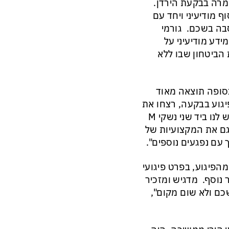
יל סמוך ליישוב חמרה בבקעת הירדן.
 מודיעיני ויחד עם
סבה בשכם. גורמי
ידע מודיעיני על
 הביטחון שבו ללא
סופה תוצאה מאוד
גוע בבקעה, רצחו את
בנות ואת אם משפחת די, יחד עם הסייען שעזר להם להסתתר. יש לנו ביד שני נשקי M
וגם את המקצועיות של
 עם נפגעים נוספים".
הפיגוע, בפרט פיגועי
נוסף. מדגיש ומזכיר
שכם ולא שום מקום",