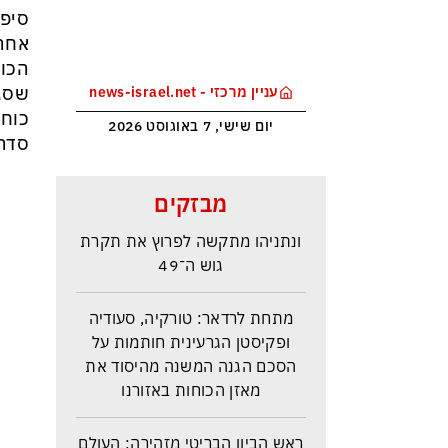
סיפר
אחרי
הכוח
שסגר
עניין מרכזי - news-israel.net
יום שישי, 7 באוגוסט 2026
סדר 
סקר בחירות האמין בישראל –
מבזקים
איזנקוט מתבסס במקום הראשון –
ונתניהו מתקשה לפרוץ את תקרת
גוש ה־49
מתחת לרדאר: טורקיה, סעודיה
ופקיסטן הגרעינית חותמות על
הסכם הגנה המשנה מהיסוד את
מאזן הכוחות באזורנו
ראש הביון הבריטי מזהירה: העולם