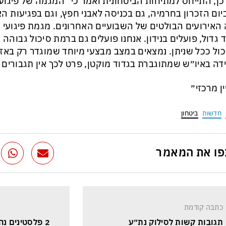
כן, התייחס למתיחות הביטחונית ואמר כי "המגמה של פיגועי
יום הזכרון בחרמיה, גם בכניסה לאבני חפץ, וגם בפגיעות הא
האירועים הבולטים של השבועיים האחרונים. מגמת פיגועי 
 גדול, פועלים בנידון. אנחנו פועלים גם ברמת סיכול גבוהה
ול ככל שניתן. נמצאים במצב מבצעי מיוחד שמוגדר רק באז
דה באיו״ש שמתוגברת בגדוד מוקטן, פרט לכך אין תגבורים ב
ין מרכזי״
חדשות
ביטחון
ו את המאמר
כתבה קודמת
תגובות קשות לסילוק נת״ע 
2 פלסטינים נ