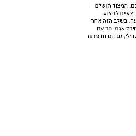
כם, המצוד הושלם
צעיים לביצוע.
עה. בשלב הזה אחרי
ידת אגוז יחד עם
טח סטרילי, גם הם חוופרות