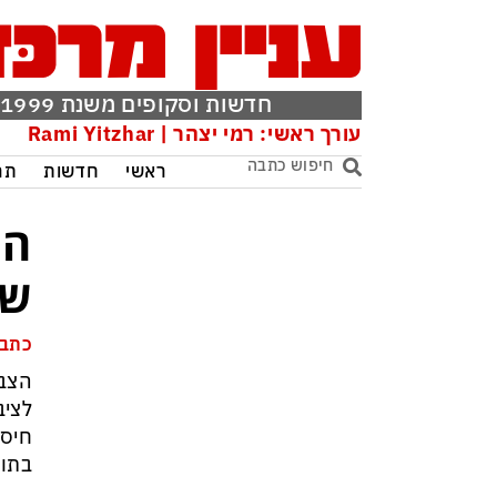
חדשות וסקופים משנת 1999
עורך ראשי: רמי יצהר | Rami Yitzhar
ראשי
חדשות
תר
המ
של
כתבת
הצבא
לציב
חיסו
בתום