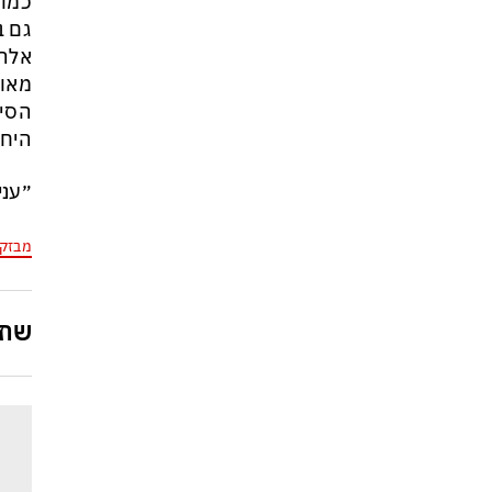
כמו 
זה הפך לטרנד מסוכן בארה״ב:
גם ב
כדי לנצח בפריימריז המתמודדים
אלה 
מתחרים מי מתעב יותר את
מאוד
ממשלת נתניהו
הסיכ
היחי
״עני
מבזק
שתפ