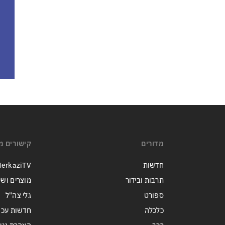
מדורים
קישורים מ
חדשות
erkaziTV
תרבות ובידור
מוצרים ושי
ספורט
גלי צה"ל
כלכלה
חדשות עכש