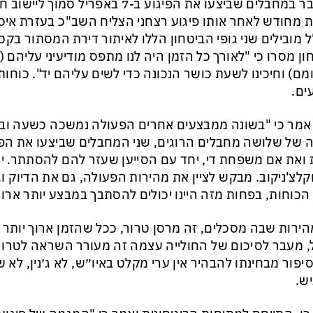
מדובר במחבלים שביצעו את הפיגוע ב-7 באפר
 מחודש לאחר אותו פיגוע רצחני הצליח השב"כ בעזרת איסוף
 מובילים שני גופי הביטחון הללו לאיתור דירת המסתור בק
ון מסרו כי "לאורך כל הזמן היה לנו מתפס מודיעיני עליהם (מ
מם) וחיכינו לשעת כושר הנכונה כדי לשים עליהם יד". כוחות
ים.
אמר כי "בשונה ממבצעים אחרים הפעולה נמשכה כשעה וב
 של שלושה מחבלים הרוגים, שני המחבלים שביצעו את הפי
1 וקלצ'ניקוב. מבקש לציין את מהירות הפעולה, גם את הדיוק 
הכוחות, בפחות מזה היינו יכולים להסתבך במבצע יותר ארוך
ירות שבה מסכלים, זה מרסן טרור, ככל שהזמן ארוך יותר מ
 מעבר לסיכום של החולייה עצמה זה מעורר השראה לטרור 
יפור מבחינתו להבהיר אין ערי מקלט באיו״ש, לא ג׳נין, לא 
ש.