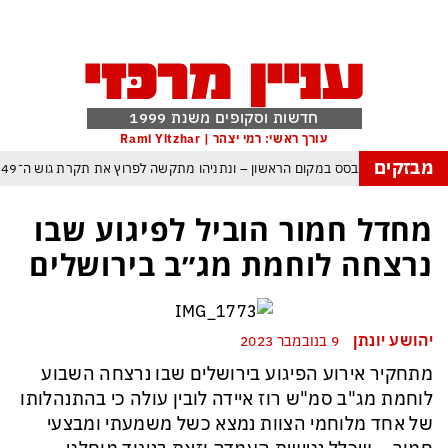
חדשות וסקופים משנת 1999
עורך ראשי: רמי יצהר | Rami Yitzhar
מבזקים
ל – איזנקוט מתבסס במקום הראשון – ונתניהו מתקשה לפרוץ את תקרת גוש ה־49
העולם נכנס לעידן המסוכן ביותר זה עשרות שנים – ובריטניה עלולה לשלם מחיר כבד
מחדל חמור הוביל לפיגוע שבו
עם עומאן לגבי תפעול משותף של מצר הורמוז – אם טראמפ יאשר המלחמה תסתיים
נרצחה לוחמת מג״ב בירושלים
מי היה מאמין שבאר שבע תנצח את הכוכב האדום?
פה ומיירטים להגנה – טראמפ נשאר רק עם ציוצי האיום המגוחכים שלא מזיזים לטהרן
יהושע יונתן
9 בנובמבר 2023
דום כמדיניות: כך הפכה ההוצאה להורג לכלי ההרתעה המרכזי של המשטר האיראני
מתחקיר אירוע הפיגוע בירושלים שבו נרצחה השבוע
, א-סיסי, ארדואן ושליט קטאר מכנסים פגישת ״כיפה אדומה״ לנתניהו בנושא עזה
לוחמת מג"ב סמ"ש רוז איידה לובין עולה כי בהתנהלותו
של אחד מלוחמי הצוות נמצא כשל משמעתי ומבצעי