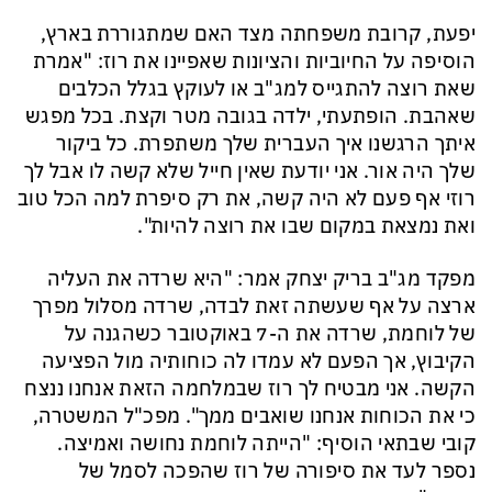
יפעת, קרובת משפחתה מצד האם שמתגוררת בארץ,
הוסיפה על החיוביות והציונות שאפיינו את רוז: "אמרת
שאת רוצה להתגייס למג"ב או לעוקץ בגלל הכלבים
שאהבת. הופתעתי, ילדה בגובה מטר וקצת. בכל מפגש
איתך הרגשנו איך העברית שלך משתפרת. כל ביקור
שלך היה אור. אני יודעת שאין חייל שלא קשה לו אבל לך
רוזי אף פעם לא היה קשה, את רק סיפרת למה הכל טוב
ואת נמצאת במקום שבו את רוצה להיות".
מפקד מג"ב בריק יצחק אמר: "היא שרדה את העליה
ארצה על אף שעשתה זאת לבדה, שרדה מסלול מפרך
של לוחמת, שרדה את ה-7 באוקטובר כשהגנה על
הקיבוץ, אך הפעם לא עמדו לה כוחותיה מול הפציעה
הקשה. אני מבטיח לך רוז שבמלחמה הזאת אנחנו ננצח
כי את הכוחות אנחנו שואבים ממך". מפכ"ל המשטרה,
קובי שבתאי הוסיף: "הייתה לוחמת נחושה ואמיצה.
נספר לעד את סיפורה של רוז שהפכה לסמל של