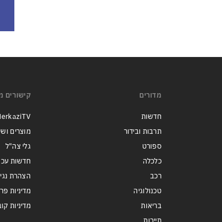
מדורים
קישורים מ
חדשות
erkaziTV
תרבות ובידור
מוצרים ושי
ספורט
גלי צה"ל
כלכלה
חדשות עכש
רכב
הצהרת נגי
טכנולוגיה
מדיניות פר
בריאות
מדיניות קובצי ie
תיירות