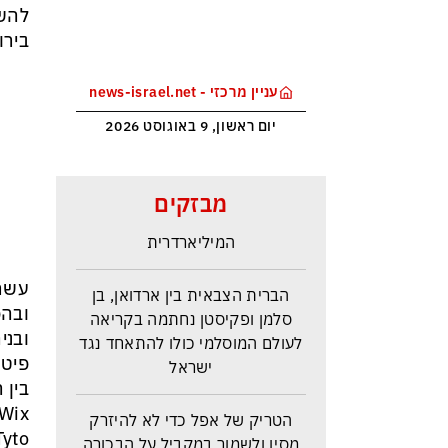
להש
בירו
עניין מרכזי - news-israel.net
יום ראשון, 9 באוגוסט 2026
פעם טראמפ היה מעריץ ומעכשיו
מבזקים
הוא מתעב את הזמרת
המיליארדרית
הברית הצבאית בין ארדואן, בן
עשרו
סלמן ופקיסטן נחתמה בקריאה
ובהפ
לעולם המוסלמי כולו להתאחד נגד
ישראל
פיטנג
בין 
הטריק של אפל כדי לא להיזרק
מסין ולשמור במקביל על הבכורה