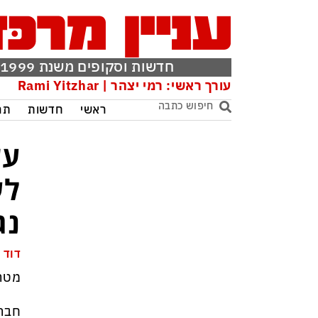
חדשות וסקופים משנת 1999
עורך ראשי: רמי יצהר | Rami Yitzhar
ראשי
חדשות
תר
עש
לע
נג
דוד 
מטה 
חברו