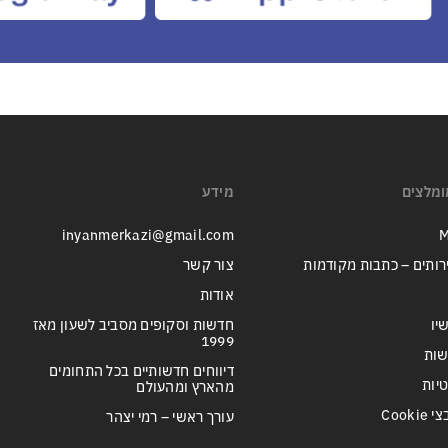
ומלצים
מידע
inyanmerkazi@gmail.com
M
רותים – כתבות מקודמות
צור קשר
אודות
יו
חדשות וסקופים מסביב לשעון מאז
1999
שות
דיווחים חדשותיים בכל התחומים
טיות
מהארץ ומהעולם
Cook
עורך ראשי – רמי יצהר