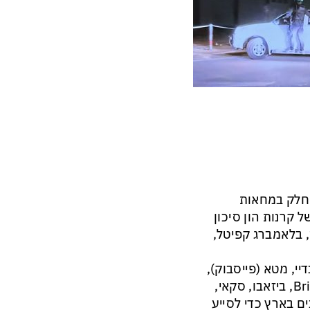
 חלק במחאות
 קרנות הון סיכון
, קרן NFX של גיגי לוי וייס, בלאמברג קפיטל,
יי, מטא (פייסבוק),
Wix יוניטי (איירון סורס), האניבוק, ריסקיפייד, פאפאיה גלובל, Bring, ביזאבו, סקאי,
ים בארץ כדי לסייע