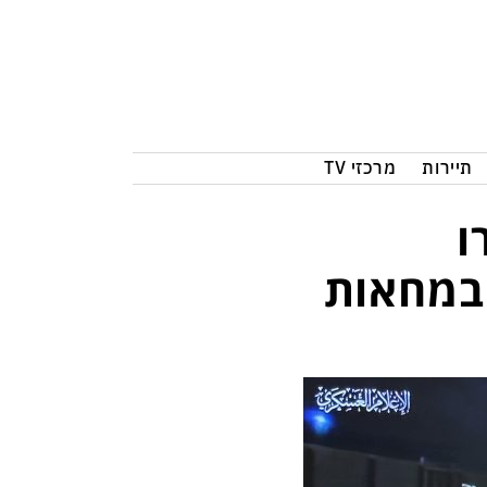
תיירות
מרכזי TV
ו
במחאות