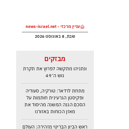
עניין מרכזי - news-israel.net
שבת, 8 באוגוסט 2026
סקר בחירות האמין בישראל –
מבזקים
איזנקוט מתבסס במקום הראשון –
ונתניהו מתקשה לפרוץ את תקרת
גוש ה־49
מתחת לרדאר: טורקיה, סעודיה
ופקיסטן הגרעינית חותמות על
הסכם הגנה המשנה מהיסוד את
מאזן הכוחות באזורנו
ראש הביון הבריטי מזהירה: העולם