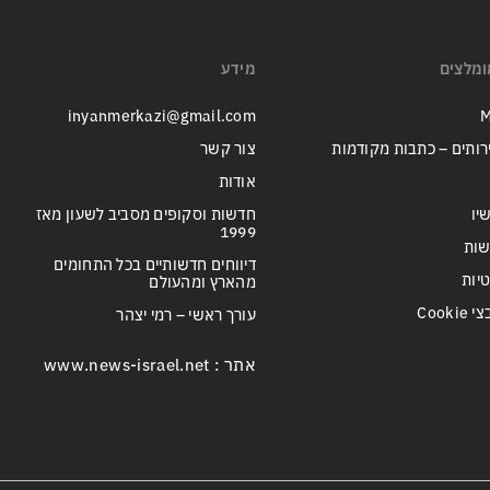
ומלצים
מידע
inyanmerkazi@gmail.com
M
רותים – כתבות מקודמות
צור קשר
אודות
יו
חדשות וסקופים מסביב לשעון מאז
1999
שות
דיווחים חדשותיים בכל התחומים
טיות
מהארץ ומהעולם
Cook
עורך ראשי – רמי יצהר
אתר : www.news-israel.net