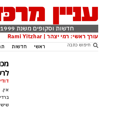
חדשות וסקופים משנת 1999
עורך ראשי: רמי יצהר | Rami Yitzhar
ראשי
חדשות
תר
מכו
לרע
דודי 
אין. 
ברדי
שישי