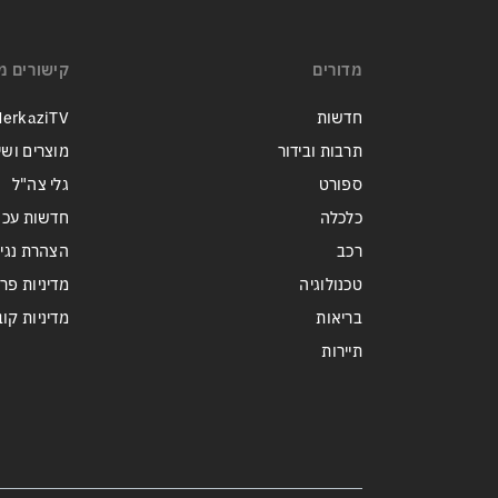
זה הפך לטרנד מסוכן בארה״ב:
כדי לנצח בפריימריז המתמודדים
מתחרים מי מתעב יותר את
מדורים
קישורים מ
ממשלת נתניהו
חדשות
erkaziTV
תרבות ובידור
מוצרים ושי
ספורט
גלי צה"ל
כלכלה
חדשות עכש
רכב
הצהרת נגי
טכנולוגיה
מדיניות פר
בריאות
מדיניות קובצי ie
תיירות