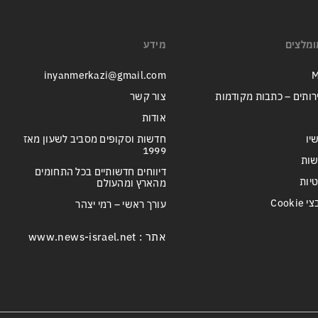
ומלצים
מידע
inyanmerkazi@gmail.com
M
רותים – כתבות מקודמות
צור קשר
אודות
יו
חדשות וסקופים מסביב לשעון מאז
1999
שות
דיווחים חדשותיים בכל התחומים
טיות
מהארץ ומהעולם
Cook
עורך ראשי – רמי יצהר
אתר : www.news-israel.net