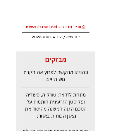
עניין מרכזי - news-israel.net
יום שישי, 7 באוגוסט 2026
סקר בחירות האמין בישראל –
מבזקים
איזנקוט מתבסס במקום הראשון –
ונתניהו מתקשה לפרוץ את תקרת
גוש ה־49
מתחת לרדאר: טורקיה, סעודיה
ופקיסטן הגרעינית חותמות על
הסכם הגנה המשנה מהיסוד את
מאזן הכוחות באזורנו
ראש הביון הבריטי מזהירה: העולם