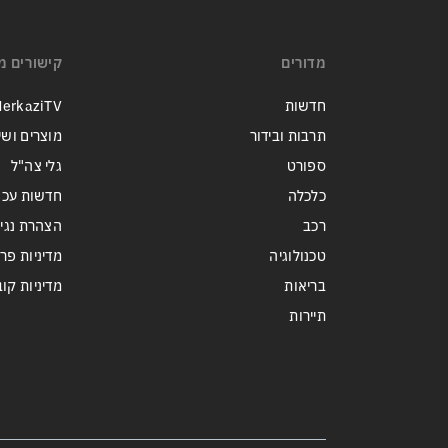
זה הפך לטרנד מסוכן בארה״ב:
כדי לנצח בפריימריז המתמודדים
מדורים
קישורים מ
מתחרים מי מתעב יותר את
ממשלת נתניהו
חדשות
erkaziTV
תרבות ובידור
מוצרים ושי
ספורט
גלי צה"ל
כלכלה
חדשות עכש
רכב
הצהרת נגי
טכנולוגיה
מדיניות פר
בריאות
מדיניות קובצי ie
תיירות