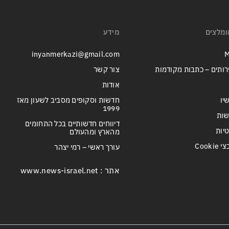
ומלצים
מידע
inyanmerkazi@gmail.com
M
רותים – כתבות מקודמות
צור קשר
אודות
יו
חדשות וסקופים מסביב לשעון מאז
1999
שות
דיווחים חדשותיים בכל התחומים
טיות
מהארץ ומהעולם
Cook
עורך ראשי – רמי יצהר
אתר : www.news-israel.net