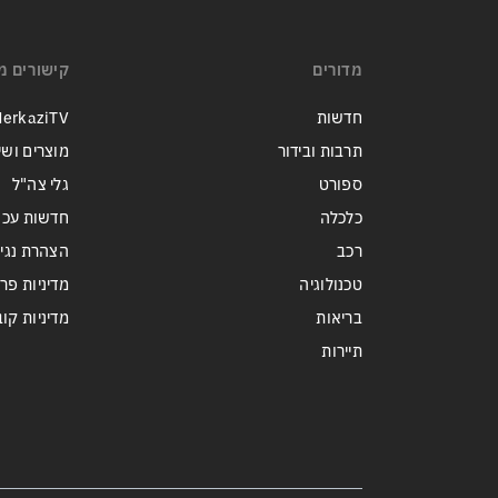
מדורים
קישורים מ
חדשות
erkaziTV
תרבות ובידור
מוצרים ושי
ספורט
גלי צה"ל
כלכלה
חדשות עכש
רכב
הצהרת נגי
טכנולוגיה
מדיניות פר
בריאות
מדיניות קובצי ie
תיירות