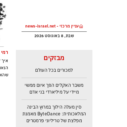
עניין מרכזי - news-israel.net
שבת, 8 באוגוסט 2026
רמי 
מלחמת טראמפ בקרטל הסמים
מבזקים
איך 
הקולומביאני ייקר את הקוקאין
הנאו
למכורים בכל העולם
שהופ
משבר האקלים הפך איום ממשי
מיידי על מיליארדי בני אדם
סין מעלה הילוך במרוץ הבינה
המלאכותית: ByteDance מאמנת
מפלצת של טריליוני פרמטרים