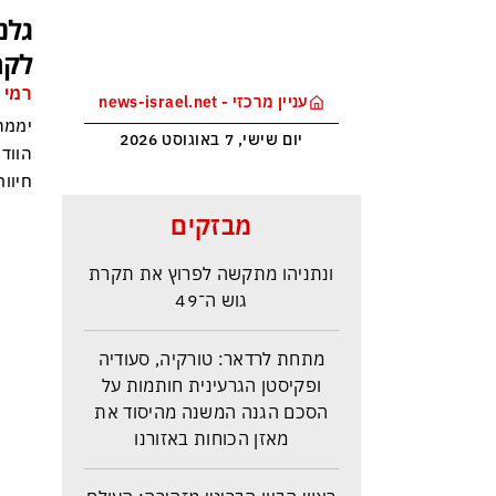
גלנ
לקר
רמי 
עניין מרכזי - news-israel.net
יממה
יום שישי, 7 באוגוסט 2026
הווד
חיוור
סקר בחירות האמין בישראל –
מבזקים
איזנקוט מתבסס במקום הראשון –
ונתניהו מתקשה לפרוץ את תקרת
גוש ה־49
מתחת לרדאר: טורקיה, סעודיה
ופקיסטן הגרעינית חותמות על
הסכם הגנה המשנה מהיסוד את
מאזן הכוחות באזורנו
ראש הביון הבריטי מזהירה: העולם