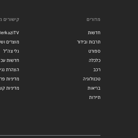
זה הפך לטרנד מסוכן בארה״ב:
כדי לנצח בפריימריז המתמודדים
מדורים
קישורים מ
מתחרים מי מתעב יותר את
ממשלת נתניהו
חדשות
erkaziTV
תרבות ובידור
מוצרים ושי
ספורט
גלי צה"ל
כלכלה
חדשות עכש
רכב
הצהרת נגי
טכנולוגיה
מדיניות פר
בריאות
מדיניות קובצי ie
תיירות