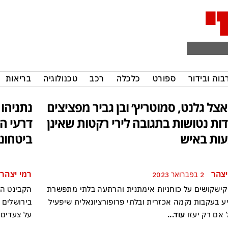
בות ובידור
ספורט
כלכלה
רכב
טכנולוגיה
בריאות
אצל גלנט, סמוטריץ׳ ובן גביר מפציצים
נתניהו 
ות נטושות בתגובה לירי רקטות שאינן
דרעי ה
עות באיש
ביטחוני
יצהר
רמי יצהר
2 בפברואר 2023
קישקושים על כוחניות אימתנית והרתעה בלתי מתפשרת
הקבינט המ
ע בעקבות נקמה אכזרית ובלתי פרופורציונאלית שיפעיל
בירושלים 
 אם רק יעזו
עוד...
על צעדים