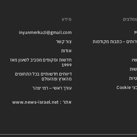
ומלצים
מידע
inyanmerkazi@gmail.com
M
רותים – כתבות מקודמות
צור קשר
אודות
יו
חדשות וסקופים מסביב לשעון מאז
1999
שות
דיווחים חדשותיים בכל התחומים
טיות
מהארץ ומהעולם
Cook
עורך ראשי – רמי יצהר
אתר : www.news-israel.net