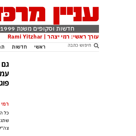
חדשות וסקופים משנת 1999
עורך ראשי: רמי יצהר | Rami Yitzhar
ראשי
חדשות
תר
גם 
עמד
פוג
רמי 
כל ה
שתגי
צה״ל