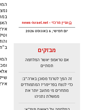
המשב
נמצא
במהל
האמר
עניין מרכזי - news-israel.net
אירא
יום חמישי, 6 באוגוסט 2026
וטיל
והוד
איראן: יש הסכמות עם עומאן לגבי
ב”תג
מבזקים
תפעול משותף של מצר הורמוז –
אם טראמפ יאשר המלחמה
המשב
תסתיים
ומכל
אלא 
זה הפך לטרנד מסוכן בארה״ב:
שייק
כדי לנצח בפריימריז המתמודדים
אירא
מתחרים מי מתעב יותר את
ממשלת נתניהו
המלחמה על ראשות פיפ״א: