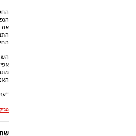
הנפט
את מ
התנו
החלו
השור
אפיל
מתרח
האנר
״עניין מ
מבזק
שתפ