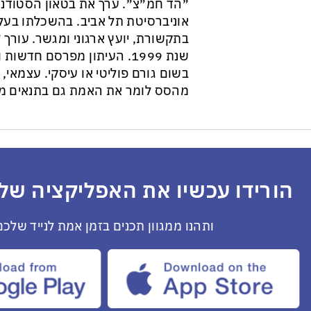
״הד חמ״צ״. ערך את בטאון הסטודנט
אוניברסיטת תל אביב. בהשכלתו בעל 
בתקשורת, יועץ ארגוני ומגשר. עורך ״
שנת 1999. העיתון מפרסם חדש
בשום גורם פוליטי או עיסקי. עצמאי, ב
מהסס לומר את האמת גם בתנאים מס
הורידו עכשיו את האפליקציה שלנ
ותהנו ממגוון תכנים בזמן אמת לנייד שלכם