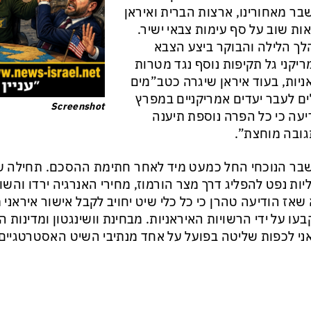
ר מאחורינו, ארצות הברית ואיראן
ות שוב על סף עימות צבאי ישיר.
ך הלילה והבוקר ביצע הצבא
יקני גל תקיפות נוסף נגד מטרות
ניות, בעוד איראן שיגרה כטב”מים
ים לעבר יעדים אמריקניים במפרץ
Screenshot
יעה כי כל הפרה נוספת תיענה
ובה מוחצת”.
ר הנוכחי החל כמעט מיד לאחר חתימת ההסכם. תחילה שבו
יות נפט להפליג דרך מצר הורמוז, מחירי האנרגיה ירדו והשו
שאז הודיעה טהרן כי כל כלי שיט יחויב לקבל אישור איראני מ
בעו על ידי הרשויות האיראניות. מבחינת וושינגטון ומדינות ה
ני לכפות שליטה בפועל על אחד מנתיבי השיט האסטרטגיים