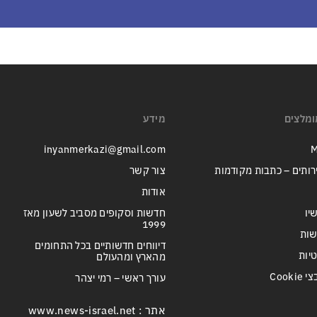
ומלצים
מידע
inyanmerkazi@gmail.com
M
רותים – כתבות מקודמות
צור קשר
אודות
יו
חדשות וסקופים מסביב לשעון מאז
1999
שות
דיווחים חדשותיים בכל התחומים
טיות
מהארץ ומהעולם
Cook
עורך ראשי – רמי יצהר
אתר : www.news-israel.net