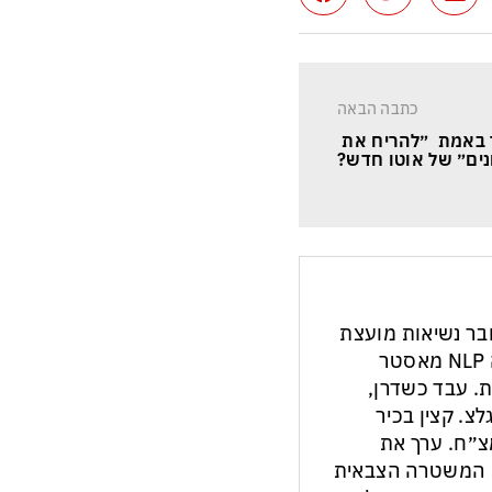
כתבה הבאה
 באמת  ״להריח את 
ונים״ של אוטו חדש?
חבר נשיאות מועצת
העיתונות והתקשורת בישראל. מנחה NLP מאסטר
ת. עבד כשדרן,
צ. קצין בכיר
צ״ח. ערך את
ון המשטרה הצבאית