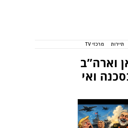
תיירות
מרכזי TV
ן וארה”ב
סכנה ואי