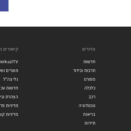
מדורים
קישורים מ
חדשות
erkaziTV
תרבות ובידור
מוצרים ושי
ספורט
גלי צה"ל
כלכלה
חדשות עכש
רכב
הצהרת נגי
טכנולוגיה
מדיניות פר
בריאות
מדיניות קובצי ie
תיירות