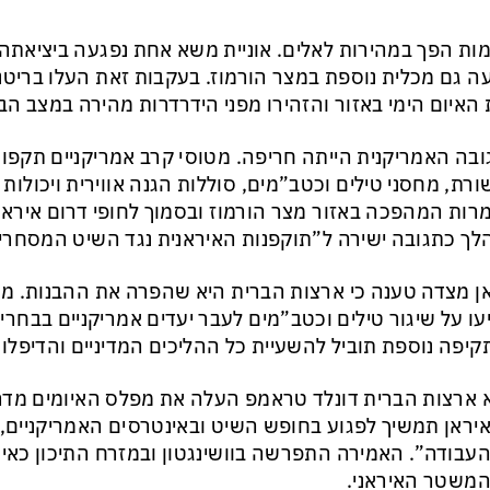
ות הפך במהירות לאלים. אוניית משא אחת נפגעה ביציאת
ה גם מכלית נוספת במצר הורמוז. בעקבות זאת העלו בריטני
האיום הימי באזור והזהירו מפני הידרדרות מהירה במצב הבי
בה האמריקנית הייתה חריפה. מטוסי קרב אמריקניים תקפו 
רת, מחסני טילים וכטב”מים, סוללות הגנה אווירית ויכולו
ות המהפכה באזור מצר הורמוז ובסמוך לחופי דרום איראן.
ך כתגובה ישירה ל”תוקפנות האיראנית נגד השיט המסחרי”
ן מצדה טענה כי ארצות הברית היא שהפרה את ההבנות. 
עו על שיגור טילים וכטב”מים לעבר יעדים אמריקניים בבחריין ו
קיפה נוספת תוביל להשעיית כל ההליכים המדיניים והדיפלומ
 ארצות הברית דונלד טראמפ העלה את מפלס האיומים מדרג
יראן תמשיך לפגוע בחופש השיט ובאינטרסים האמריקניים,
עבודה”. האמירה התפרשה בוושינגטון ובמזרח התיכון כאיום
משטר האיראני.