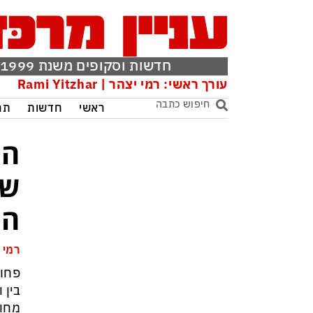
חדשות וסקופים משנת 1999
עורך ראשי: רמי יצהר | Rami Yitzhar
ראשי
חדשות
תר
הה
שו
הו
רמי 
פחות
בין 
מחוד