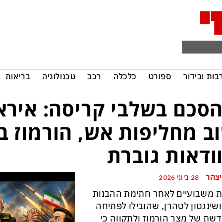
בות ובידור
ספורט
כלכלה
רכב
טכנולוגיה
בריאות
סכם בשלבי קריסה: אירא
ב מחליפות אש, הורמוז ב
ודאות גוברת
יצהר
28 ביוני 2026
 משבועיים לאחר חתימת ההבנות
וושינגטון לטהרן, שהובילו לפתיחה
שת של מצר הורמוז ולתקווה כי