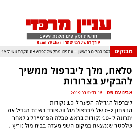
חדשות וסקופים משנת 1999
עורך ראשי: רמי יצהר | Rami Yitzhar
מבזקים
ל – איזנקוט מתבסס במקום הראשון – ונתניהו מתקשה לפרוץ את תקרת גוש ה־49
העולם נכנס לעידן המסוכן ביותר זה עשרות שנים – ובריטניה עלולה לשלם מחיר כבד
סלאח, מלך ליברפול ממשיך
עם עומאן לגבי תפעול משותף של מצר הורמוז – אם טראמפ יאשר המלחמה תסתיים
להבקיע בצרורות
מי היה מאמין שבאר שבע תנצח את הכוכב האדום?
אבינועם פס
15 בדצמבר 2019
ה ומיירטים להגנה – טראמפ נשאר רק עם ציוצי האיום המגוחכים שלא מזיזים לטהרן
ליברפול הגדילה הפער ל-10 נקודות
דום כמדיניות: כך הפכה ההוצאה להורג לכלי ההרתעה המרכזי של המשטר האיראני
הניצחון 0-2 של ליברפול מול ווטפורד בשבת הגדיל את
, א-סיסי, ארדואן ושליט קטאר מכנסים פגישת ״כיפה אדומה״ לנתניהו בנושא עזה
יתרונה ל -10 נקודות בראש טבלת הפרמיירליג לאחר
שלסטר שנמצאת במקום השני מעדה בבית מול נוריץ '.