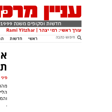
חדשות וסקופים משנת 1999
עורך ראשי: רמי יצהר | Rami Yitzhar
ראשי
חדשות
תר
אס
תכ
פיני 
מהומ
הליל
והמש
.