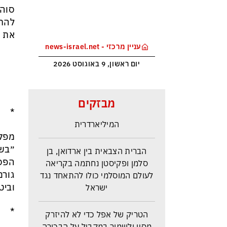
סוהר
להתפ
את ה
עניין מרכזי - news-israel.net
יום ראשון, 9 באוגוסט 2026
פעם טראמפ היה מעריץ ומעכשיו
מבזקים
הוא מתעב את הזמרת
*
המיליארדרית
מפקד
הברית הצבאית בין ארדואן, בן
״בשע
סלמן ופקיסטן נחתמה בקריאה
הפסי
לעולם המוסלמי כולו להתאחד נגד
גורם
ישראל
וביט
הטריק של אפל כדי לא להיזרק
*
מסין ולשמור במקביל על הבכורה