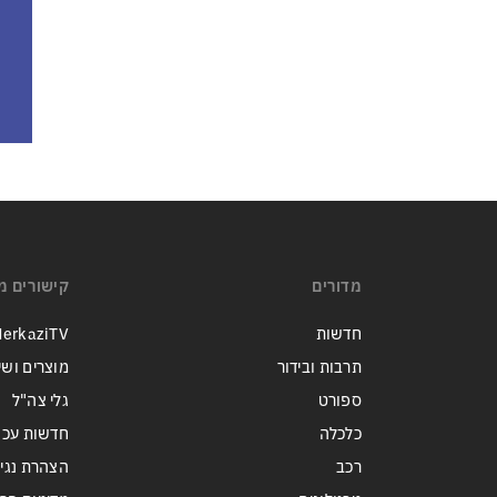
מדורים
קישורים מ
חדשות
erkaziTV
תרבות ובידור
מוצרים ושי
ספורט
גלי צה"ל
כלכלה
חדשות עכש
רכב
הצהרת נגי