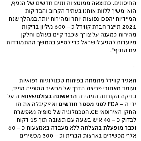
החיסונים. כתוצאה ממוטציות וזנים חדשים של הנגיף,
הוא ימשיך ללוות אותנו בעתיד הקרוב והבדיקות
המיידיות יהפכו נפוצות יותר ומהירות יותר.
במהלך שנת
2021 תייצר חברת קווידל כ – 600 מיליון בדיקות
מהירות כמענה על צורך שכבר קיים בעולם וחלקן
מיועדות להגיע לישראל כדי לסייע בהמשך ההתמודדות
עם הנגיף".
.
תאגיד קווידל מתמחה בפיתוח טכנולוגיות רפואיות
ועומד מאחורי פריצת הדרך של מכשיר הסופיה הנייד,
בדיקת הקורונה המהירה
הראשונה בעולם
שאושרה על
ידי ה –
FDA
לפני מספר חודשים
ואף קיבלה את תו
התקן האירופאי
CE
.
הטכנולוגיה של סופיה מאפשרת
לבדוק כ – 40 איש בשעה עם תשובה תוך 15 דקות
וכבר מופעלת
בהצלחה ללא מעבדה באמצעות כ – 60
אלף מכשירים בארצות הברית וכ – 300 מכשירים