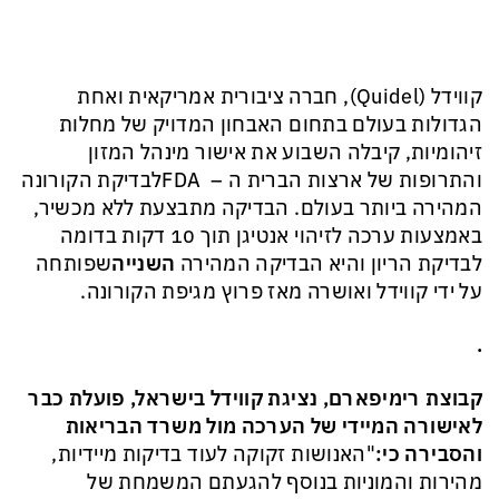
קווידל (
Quidel
), חברה ציבורית אמריקאית ואחת
הגדולות בעולם בתחום האבחון המדויק של מחלות
זיהומיות, קיבלה השבוע את אישור מינהל המזון
והתרופות של ארצות הברית ה –
FDA
לבדיקת הקורונה
המהירה ביותר בעולם. הבדיקה מתבצעת ללא מכשיר,
באמצעות ערכה לזיהוי אנטיגן תוך 10 דקות בדומה
לבדיקת הריון והיא הבדיקה המהירה
השנייה
שפותחה
על ידי קווידל ואושרה מאז פרוץ מגיפת הקורונה.
.
קבוצת רימיפארם, נציגת קווידל בישראל, פועלת כבר
לאישורה המיידי של הערכה מול משרד הבריאות
והסבירה כי:
"האנושות זקוקה לעוד בדיקות מיידיות,
מהירות והמוניות בנוסף להגעתם המשמחת של