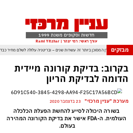
חדשות וסקופים משנת 1999
עורך ראשי: רמי יצהר | Rami Yitzhar
מבזקים
העולם נכנס לעידן המסוכן ביותר זה עשרות שנים – ובריטניה עלולה לשלם מחיר כבד
עם עומאן לגבי תפעול משותף של מצר הורמוז – אם טראמפ יאשר המלחמה תסתיים
בקרוב: בדיקת קורונה מיידית
מי היה מאמין שבאר שבע תנצח את הכוכב האדום?
הדומה לבדיקת הריון
פה ומיירטים להגנה – טראמפ נשאר רק עם ציוצי האיום המגוחכים שלא מזיזים לטהרן
דום כמדיניות: כך הפכה ההוצאה להורג לכלי ההרתעה המרכזי של המשטר האיראני
מערכת "עניין מרכזי"
23 בדצמבר 2020
, א-סיסי, ארדואן ושליט קטאר מכנסים פגישת ״כיפה אדומה״ לנתניהו בנושא עזה
בשורה היכולה לסייע להחשת הפעלת הכלכלה
העולמית. ה-
FDA
אישר את בדיקת הקורונה המהירה
בעולם.