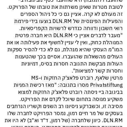
שהועברו לתגובה) היא שהועבר כסף מביגובה ביי
לטובת מטרות שאינן משרתות את טובתו של הפרויקט.
זה מעולם לא קרה. אציין גם כי כל ניהול הספרים
והפעילות הפיננסית של DLN.RM בוצעו בידי פירמת
רואי חשבון ודווחה כנדרש לרשויות הקפריסאיות.
"מעבר לדברים אציין כי DLN.RM היא חברה פרטית
המנוהלת כחוק, ואין לי עניין לחשוף את פעילותה או את
המו"מ העסקי שהיא מנהלת, גם לא כדי להסיר ספקות
העולים מהשאלות שהועברו. אסיים בכך שהטענות
העולות מבקשת התגובה חסרות בסיס, דמיוניות
וחסרות קשר למציאות".
מרטין שלאף, רוברט פלאצ'ק החזקות ו-MS
Privatstiftung מסרו בתגובה: "מאז רכישת המניות
בביגובה ביי ניסתה רוברט פלאצ'ק החזקות למצוא
משקיע מנוסה בתחום שיוכל לקדם את הפרויקט.
מסיבה זו, וכשברקע ניסיונו רב השנים וקשריו הנרחבים
בעסקים של מר חיים רמון, נמסר הפרויקט לחברה שלו
DLN.RM. כיוון שלחברה (של רמון, ד"ד וא"ב) לא היו את