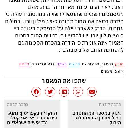
חברה בשם הידרה השקעות מסחריות, שפועלת מאבו
דאבי. לא ידוע מי עומד מאחורי החברה, אולם
ממסמכים רשמיים שהוגשו לרשויות במונטנגרו עולה כי
הידרה רכשה את החוב תמורת כ-13 מיליון יורו. ובמילים
אחרות, הבנק לשעבר שילם על הרפתקת ביגובה ביי
כ-30 מיליון יורו. יש להדגיש כי רכישת החוב בסכום
האמור אינה אומרת כי הידרה בהכרח הסכימה גם
להפחתת החוב של ביגובה ביי.
מבזק
כסף זר
מפה ומשם
חדשות
כלכלה
רכילות כלכלית
תיירות
אישים ומעשים
שתפו את המאמר
כתבה קודמת
כתבה הבאה
זינוק במספר המתחסנים 
התקרית בקפריסין: נמנע 
בשל אובדן הזכאות לתו 
פיגוע טרור איראני קטלני 
הירוק
נגד אישים ישראליים