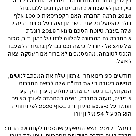
בין לבין, ולמרות החובות הכבדים של החברה ביגובה
ביי, רמון לא שכח את הדברים הקרובים ללבו. ביולי
2016 תרמה החברה-האם הקפריסאית כ-100 אלף
דולר להפועל תל אביב, שרמון היה בעל זכויות הניהול
שלה בעבר. טיוטת הסכם מינואר 2018 רומזת
שהחברה גם התכוונה להלוות לבנו של רמון, דור, סכום
של 240 אלף יורו לרכישת נכס בברלין בתמורה לשעבוד
הנכס לטובתה. מהמסמכים לא ברור אם העסקה יצאה
לפועל.
חודשים ספורים אחרי שרמון שלח את המכתב לנושים,
הגישה ביגובה ביי את הדו"ח שלה לרשם החברות
המקומי, ובו מספרים שונים לחלוטין. ערך הקרקע
שבידיה, טענה החברה, טיפס בהתמדה לאורך השנים
ועומד על כ-50.3 מיליון יורו. בסוף 2020 לפי דיווחיה
הוא הגיע ל-54 מיליון יורו
במהלך 2017 נמצא המשקיע שהסכים לקנות את החוב: