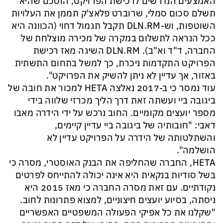
האמצעים הנדרשים לרכישת הפרויקט, הוסכם שהיא
תשלם סכום סמלי, שרוברט פלאצ'ק תממן את העלויות
השוטפות, וש-DLN.RM תקבל תגמול דחוי (הכוונה היא
ככל הנראה לתשלום במקרה של מכירה מוצלחת של
החברה, ד"ד וא"ב). DLN.RM השיגה מאז רכישת
הפרויקט התקדמות ניכרת, כך למשל בתחום התשתית
באזור, אך עדיין לא ניתן להשיק את הפרויקט".
עוד נמסר כי ב-2017 נאלצה HETA למכור את חובה של
ביגובה ביי ועשתה זאת דרך הליך מכרזי שלווה בידי
מספר יועצים מקומיים. החוב נרכש על ידי הידרה מאבו
דאבי: "חובותיה של ביגובה ביי עדיין קיימים,
והשתלטותה של הידרה על הפרויקט עדיין לא
הושלמה".
‏HETA, החברה שהחליפה את הבנק האוסטרי, מסרה כי
בשל סודיות בנקאית היא אינה יכולה להתייחס לפרטים
נקודתיים. עם זאת מסרה החברה כי מאז 2015 היא
ניסתה, בסיוע יועצים חיצוניים, למצוא פתרונות לחוב.
"שקלנו את כל אפיקי הפעולה המשפטיים האפשריים