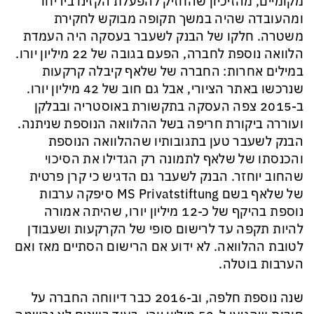
מקומיים, מהזיכיון שהחזיק להפעלת הקזינו ביריחו
ומהעובדה שהיה במשך תקופה מבוקש לחקירת
משטרה. חלקו של הבנק לשעבר בעסקה היה העמדת
הלוואה נוספת לחברה, הפעם בגובה של 22 מיליון יורו.
במילים אחרות: החברה של שלאף קיבלה קרקעות
שנרכשו באתר הציורי, אבל גם חוב של 42 מיליון יורו.
ב-2015 צפה העסקה בתקשורת באוסטריה ובבלקן
ועוררה ביקורת חריפה בשל ההלוואה הנוספת שניתנה.
הבנק לשעבר טען בתגובותיו שההלוואה הנוספת
והכנסתו של שלאף לתמונה רק הגדילו את הסיכוי
שהחוב יוחזר. הבנק לשעבר גם הדגיש כי קרן פרטית
של שלאף בשם MS Privatstiftung סיפקה ערבות
נוספת בהיקף של כ-12 מיליון יורו, שהיתה אמורה
להיות תקפה עד לרישום סופי של הקרקעות ושעבודן
לטובת ההלוואה. לא ידוע אם הרישום הסתיים מאז ואם
הערבות בוטלה.
שנה נוספת חלפה, וב-2016 כבר דיווחה החברה על