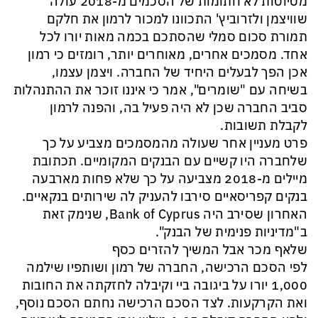
מטיוטות לא חתומות של הסכמים מ-2018 עולה
שוויצמן ולזרוביץ' התכוונו למכור לרמון את חלקם
תמורת סכום סמלי שהסתכם בכמה מאות יורו לכל
אחד. מסמכים אחרים, מאוחרים יותר, רומזים כי רמון
אכן הפך לבעלים היחיד של החברה. ויצמן עצמו,
בשיחה עם "שומרים", אמר כי איננו זוכר את ההתנהלות
סביב החברה שכן לא היה פעיל בה, והפנה לרמון
לקבלת תשובות.
פרט מעניין אחר שעולה מהמסמכים מצביע על כך
שלחברה היו קשיים עם הבנקים המקומיים. תכתובת
מיילים מ-2018 מצביעה על כך שלא פחות מארבעה
בנקים קפריסאיים סירבו להעניק לה שירותים בנקאיים.
האחרון שסירב היה Bank of Cyprus, שנימק זאת
ב"מדיניות פנימית של הבנק".
שלאף מכר אבל המשיך להזרים כסף
לפי הסכם הרכישה, החברה של רמון ושותפיו שילמה
1,000 יורו על ביגובה ביי וקיבלה לחזקתה את החובות
ואת הקרקעות. לצד הסכם הרכישה נחתם הסכם נוסף,