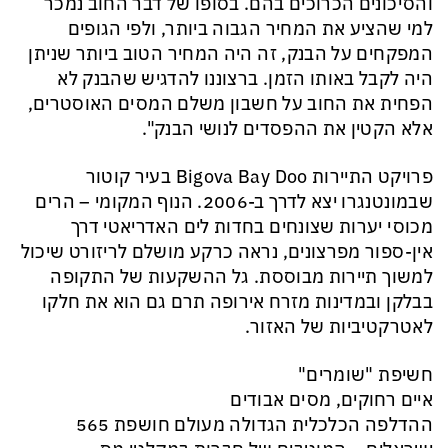
והסיכונים הכרוכים בהם. בסופו של דבר החוב נמכר
למי שהציע את המחיר הגבוה ביותר, ולפי הגופים
המפקחים על הבנק, זה היה המחיר הטוב ביותר שניתן
היה לקבל באותו הזמן. ברצוננו להדגיש שהבנק לא
הפחית את החוב על חשבון משלם המסים האוסטרים,
אלא הקטין את ההפסדים לנושי הבנק".
פרויקט התיירות Bigova Bay Doo בעיר קוטור
שבמונטנגרו יצא לדרך ב-2006. הנוף המקומי – הרים
מכוסי יערות שצונחים בחדות לים האדריאטי דרך
אין-ספור מפרצונים, נראה כרקע מושלם לריזורט שיכול
למשוך תיירות מבוססת. גל ההשקעות של התקופה
בבלקן ובמדינות מזרח אירופה תרם גם הוא את חלקו
לאטרקטיביות של האזור.
חשיפת "שומרים"
איים רחוקים, מסים אבודים
ההדלפה הכלכלית הגדולה מעולם חושפת 565