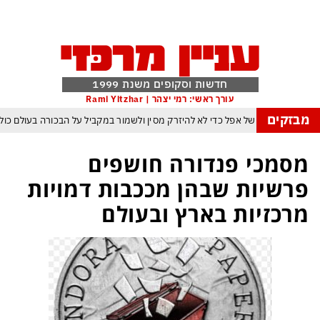
חדשות וסקופים משנת 1999
עורך ראשי: רמי יצהר | Rami Yitzhar
מבזקים
הטריק של אפל כדי לא להיזרק מסין ולשמור במקביל על הבכורה בעולם כ
 במרוץ הבינה המלאכותית: ByteDance מאמנת מפלצת של טריליוני פרמטרים
מסמכי פנדורה חושפים
בומרנג של טראמפ המאיים למוטט את כלכלת ארה״ב ומבודד את ישראל יותר מאי פ
פרשיות שבהן מככבות דמויות
ה ופקיסטן הגרעינית חותמות על הסכם הגנה המשנה מהיסוד את מאזן הכוחות באזו
מרכזיות בארץ ובעולם
גה במשחק חסר החשיבות מדגישה את התגברות החוליגניזם הפראי בכדורגל הישרא
ת פיפ״א: הכסף הערבי עלול לנצח ולסכן את הכדורגל האירופי וכמובן גם את הישר