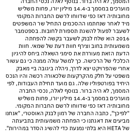
המסמך, לא היה ברור. בנוסף לאלה נכסי החברה
מוערכים במסמך ב-14.4 מיליון יורו, פחות משליש
מחובותיה דאז כפי שדווחו לרשם החברות המקומי
מיד לאחר שנחתמו ההסכמים התחיל שר המשפטים
לשעבר לפעול להשגת תספורת לחובות. בספטמבר
2016 הוא שלח לבנק לשעבר בקשה להפחתה
משמעותית בחוב וצירף חוות דעת של שמאי. חוות
הדעת הזאת מעוררת את סימני השאלה ביחס להיגיון
הכלכלי של הרכישה. כך למשל עולה ממנה כי גם עשור
אחרי שהפרויקט יצא לדרך, ניהלה ביגובה ביי מאבק
משפטי על חלק מהקרקעות שלכאורה רכשה והיו הנכס
היחיד בפורטפוליו שלה. גם מועד תחילת העבודות, לפי
המסמך, לא היה ברור. בנוסף לאלה, נכסי החברה
מוערכים במסמך ב-14.4 מיליון יורו, פחות משליש
מחובותיה דאז כפי שדווחו לרשם החברות המקומי.
"לפיכך", כתבה החברה של רמון לבנק האוסטרי, "אנחנו
מביעים את דאגתנו כי הפחתה משמעותית בתביעתה
של HETA היא בלתי נמנעת כדי להשיג הסדר במהירות".