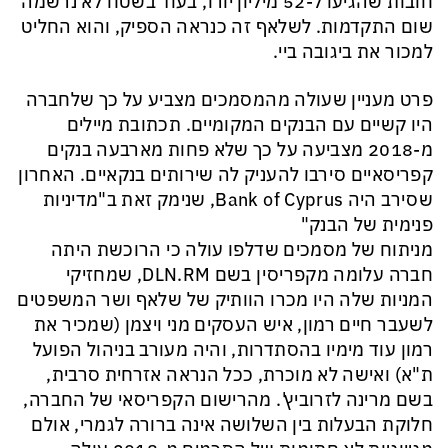
חובות שהגיעו ל-52 מיליון יורו, בעוד בשטח לא נרשמה
שום התקדמות. לשלאף זה כנראה הספיק, והוא החליט
למכור את ביגובה ביי.
פרט מעניין שעולה מהמסמכים מצביע על כך שלחברה
היו קשיים עם הבנקים המקומיים. תכתובת מיילים
מ-2018 מצביעה על כך שלא פחות מארבעה בנקים
קפריסאיים סירבו להעניק לה שירותים בנקאיים. האחרון
שסירב היה Bank of Cyprus, שנימק זאת ב"מדיניות
פנימית של הבנק"
מניתוח של מסמכים שדלפו עולה כי הרוכשת היתה
חברה עלומה מקפריסין בשם DLN.RM, שמחזיקי
המניות שלה היו מכרו הוותיק של שלאף ושר המשפטים
לשעבר חיים רמון, איש העסקים מני ויצמן (שמכיר את
רמון עוד מימיו בהסתדרות, והיה מעורב בניהול הפועל
ת"א) ואישה לא מוכרת, ככל הנראה אזרחית סרבית,
בשם מרינה לזרוביץ'. מהרישום הקפריסאי של החברה,
חלוקת הבעלות בין השלושה אינה ברורה לגמרי, אולם