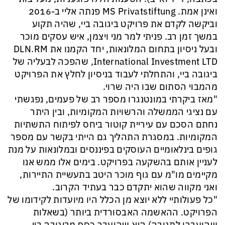
ואינן אמת. MS Privatstiftung פנתה אליי ב-2016
וביקשה לקדם את פרויקט ביגובה ביי, שהיה תקוע
במשך זמן רב. פניתי למר מני ויצמן, איש עסקים מוכר
ובעל ניסיון בתחום המלונאות, יחד הקמנו את DLN.RM
International Investment LTD, שהפכה לבעליה של
ביגובה ביי, והתחלתי לעבוד בניסיון לחלץ את הפרויקט
מהמבוי הסתום שבו היה שרוי.
"מאז ביקרתי במונטנגרו מספר רב של פעמים, נפגשתי
עם נציגי הממשלה והרשויות המקומיות, ובין היתר
נחתם הסכם עם עיריית קוטור ביחס לפיתוח התשתיות
המקומיות. במסגרת התהליך גם הייתי בקשר עם מספר
גופים בינלאומיים העוסקים בפיננסים ובמלונאות על מנת
לעניין אותם בהשקעה בפרויקט. בימים אלו ממש אנו
מקיימים מו"מ עם גוף מוכר היטב בתעשיית התיירות,
ואני מקווה שהוא יתקדם כבר בעתיד הקרוב.
"כל פעולותיי ללא יוצא מן הכלל היו מיועדות לקידומו של
הפרויקט. ההאשמה האבסורדית ביותר (בשאלות