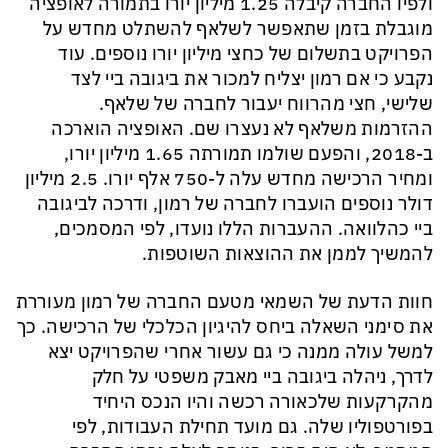
ולפיו החברה קיבלה 1.25 מיליון יורו בתמורה לאופציה
מוגבלת בזמן שתאפשר לשלאף להשתלט מחדש על
הפרויקט בתשלום של כחצי מיליון יורו נוספים. עוד
נקבע כי אם רמון יצליח למכור את ביגובה ביי לצד
שלישי, חצי מהרווח יעבור לחברה של שלאף.
ההזרמות משלאף לא נעצרו שם. האופציה הוארכה
ב-2018, והפעם שולמו תמורתה 1.65 מיליון יורו,
ומחיר הרכישה מחדש עלה ל-750 אלף יורו. 2.5 מיליון
דולר נוספים הועברו לחברה של רמון, ודרכה לביגובה
ביי כהלוואה. ההעברות הללו נועדו, לפי המסמכים,
להמשיך לממן את ההוצאות השוטפות.
חוות הדעת של השמאי מטעם החברה של רמון מעוררת
את סימני השאלה ביחס להיגיון הכלכלי של הרכישה. כך
למשל עולה ממנה כי גם עשור אחרי שהפרויקט יצא
לדרך, ניהלה ביגובה ביי מאבק משפטי על חלק
מהקרקעות שלכאורה רכשה והיו הנכס היחיד
בפורטפוליו שלה. גם מועד תחילת העבודות, לפי