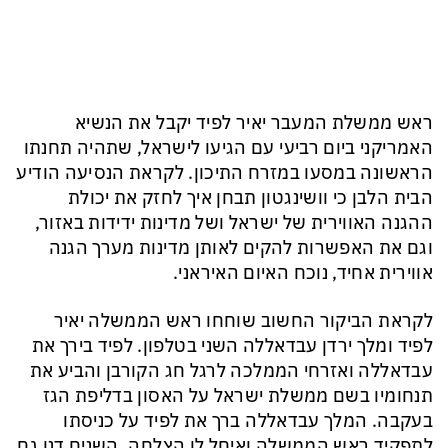
ראש ממשלת המעבר יאיר לפיד יקבל את הנשיא
האמריקני ביום רביעי עם הגיעו לישראל, שתהיה תחנתו
הראשונה במסעו במזרח התיכון. לקראת הנסיעה הודיע
הבית הלבן כי וושינגטון תבחן איך לחזק את יכולת
ההגנה האווירית של ישראל ושל מדינות ידידות באזור,
וגם את האפשרות להקים לאותן מדינות מערך הגנה
אווירית אחיד, נוכח האיום האיראני.
לקראת הביקור החשוב שוחחו ראש הממשלה יאיר
לפיד ומלך ירדן עבדאללה השני בטלפון. לפיד בירך את
עבדאללה ואזרחי הממלכה לרגל חג הקורבן והביע את
תנחומיו בשם ממשלת ישראל על האסון בדליפת הגז
בעקבה. המלך עבדאללה ברך את לפיד על כניסתו
לתפקיד ראש הממשלה ואיחל לו הצלחה. השנים דנו גם