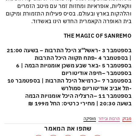
ווקאליות, אופראיות ומחזות זמר עם מיטב הזמרים
והלהקות בארץ ובעולם. בסיס פעילות התזמורת ומיקום
בית האופרה הקאמרית החדש הינו באשדוד.
THE MAGIC OF SANREMO
3 בספטמבר
-ראשל"צ היכל התרבות –
בשעה 21:00
|
4 בספטמבר
-פתח תקווה היכל התרבות
5 בספטמבר
-באר שבע משכן אומנויות הבמה |
6
בספטמבר
–חיפה אודיטוריום
7 בספטמבר
–כרמיאל היכל התרבות |
10 בספטמבר
-תל אביב אודיטוריום סמולרש
11 בספטמבר
–הרצליה היכל אומנויות הבמה
בשעה 20:30
| מחירי כרטיס: החל מ199 ₪
מבזק
תרבות ובידור
מוסיקה
שתפו את המאמר