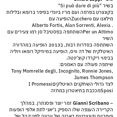
בשיר "Si può dare di più"
בקונצרט בפרמה ועם מריו ביונדי בפיפר ברומא ובלילות
מילאנו עם Zuccheroהופיעה עם
. Alberto Fortis, Alan Sorrenti, Alexia
Per un Attimoהשתתפה בפסטיבל סן רמו צעירים עם
השיר
השתתפה בסדרות רבות, ב2013 הופיעה במהדורה
האיטלקית של דה וויס, הופיעה במיוזיקל רומאו ויוליה
בבימוי ריקרדו קוצ'ינטה.
שיתפה פעולה עם האמנים:
Tony Momrelle degli, Incognito, Ronnie Jones,
James Thompson
לצד גדולי השחקנים האיטלקיםI Promessi
Sposiמככבת בתיאטרון במחזה
–
Gianni Scribano
זמר יוצר ופסנתרן. במהלך
הקריירה הענפה שלו הספיק ג'יאני לתת אלפי הופעות
פומביות וקונצרטים בארנה של וורונה לפני קהל של