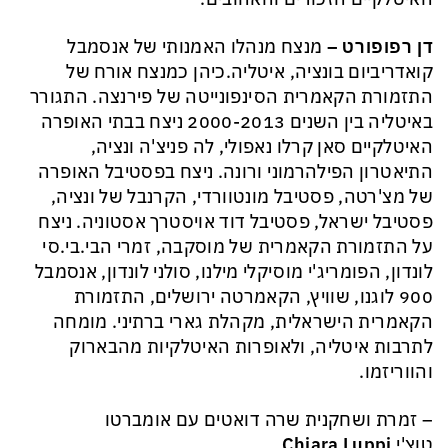
דן רפופורט –
מנצח מנהלו האמנותי של אנסמבל
קואדריביום בונציה, איטליה.כיהן כמנצח אורח של
התזמורת הקאמרית הסינפונייטה של פירנצה. התגורר
באיטליה בין השנים 2000-2013 ניצח בבתי האופרה
האיטלקיים סאן קרלו נאפולי, לה פניצ'ה ונציה,
התיאטרון הפילהרמוני ורונה. ניצח בפסטיבל האופרה
של מצ'רטה, פסטיבל מונטוורדי, הקרנבל של ונציה,
פסטיבל ישראל, פסטיבל דוד אויסטרך אסטוניה. ניצח
על התזמורת הקאמרית של מוסקבה, זמרי הבי.בי.סי
לונדון, הפומריג'י מוסיקלי מילנו, סולני לונדון, אנסמבל
900 לוגנו, שוויץ, הקאמרטה ירושלים, התזמורת
הקאמרית הישראלית, מקהלת גארי ברתיני. מומחה
לתרבות איטליה, ולאופרות האיטלקיות מהבארוק
והווריזמו.
– זמרת ושחקנית שרה דואטים עם אומברטו
טוצ'י
Chiara Luppi