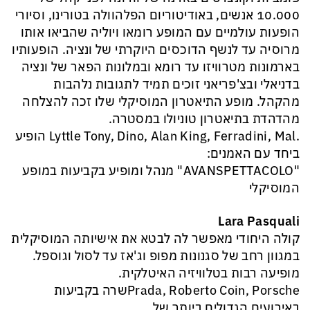
10.000 אנשים, באודיטוריום הפלהוולה בטורינו, וסיורי
הופעות עולמיים עם המופע רומאו ויוליה שהביאו אותו
מרוסיה עד לנשף הדוכסים היוקרתי של ונציה. הופעותיו
בארמונות מטרוויזו עד רומא ובמלונות הפאר של ונציה
בדניאלי ובצ'פריאני זוכים תמיד לתגובות נלהבות
מהקהל. מופע התיאטרון המוסיקלי שלו זכה להצלחה
מהדהדת בתיאטרון טוניולו במסטרה.
.Lyttle Tony, Dino, Alan King, Ferradini, Mal הופיע
ביחד עם האמנים:
"AVANSPETTACOLO" מנהל ומופיע בקביעות במופע
המוסיקלי
Lara Pasquali
קולה היחודי מאפשר לה לבטא את אישיותה המוסיקלית
במגוון רחב של סגנונות מפופ וג'אז עד לסול וגוספל.
מופיעה רבות בטלוויזיה האיטלקית.
Prada, Roberto Coin, Porscheשרה בקביעות
באירועים הגדולים ביותר של