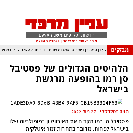
חדשות וסקופים משנת 1999
עורך ראשי: רמי יצהר | Rami Yitzhar
מבזקים
ירה: העולם נכנס לעידן המסוכן ביותר זה עשרות שנים – ובריטניה עלולה לשלם מחי
כמות עם עומאן לגבי תפעול משותף של מצר הורמוז – אם טראמפ יאשר המלחמה תס
הלהיטים הגדולים של פסטיבל
מי היה מאמין שבאר שבע תנצח את הכוכב האדום?
סן רמו בהופעה מרגשת
להתקפה ומיירטים להגנה – טראמפ נשאר רק עם ציוצי האיום המגוחכים שלא מזיזים 
בישראל
גרדום כמדיניות: כך הפכה ההוצאה להורג לכלי ההרתעה המרכזי של המשטר האי
טראמפ, א-סיסי, ארדואן ושליט קטאר מכנסים פגישת ״כיפה אדומה״ לנתניהו בנושא
הניה זסלבסקי
27 ביולי 2022
פסטיבל סן רמו הקדים את האירוויזיון בפופולריות שלו
בישראל לפחות. מדובר בתחרות זמר איטלקית