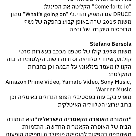
"Come forte io" הקליטה את הסינגל:
DRUCE עם המפיק והדי.ג'י "What's going on" מתוך
משנת 2015 שרה באופן קבוע בהפקה של נשף
הדוכסים היוקרתי של ונציה
Stefano Bersola
משנת 1998 קולו של סטפנו מככב בעשרות סרטי
קולנוע, שידורי טלוויזיה וסדרות רשת. הקלטותיו הרבות
הקנו לו מעמד בינלאומי על הבמה וכן בחברות
ההקלטה:
Amazon Prime Video, Yamato Video, Sony Music,
Warner Music
מופיע בקביעות בפסטיבלי הפופ הגדולים באיטליה וכן
ברוב ערוצי הטלוויזיה האיטלקית
״תזמורת האופרה הקאמרית הישראלית״
היא תזמורת
הבית של האופרה הקאמרית החדשה. התזמורת
משתתפת בהפקות למוסיקה פופולרית ומפיקה הופעות