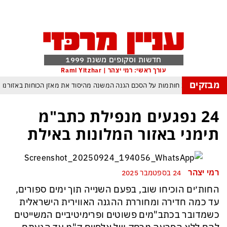
חדשות וסקופים משנת 1999
עורך ראשי: רמי יצהר | Rami Yitzhar
מבזקים
פקיסטן הגרעינית חותמות על הסכם הגנה המשנה מהיסוד את מאזן הכוחות באזורנו
 במשחק חסר החשיבות מדגישה את התגברות החוליגניזם הפראי בכדורגל הישראלי
24 נפגעים מנפילת כתב"מ
יפ״א: הכסף הערבי עלול לנצח ולסכן את הכדורגל האירופי וכמובן גם את הישראלי
תימני באזור המלונות באילת
 שבתחומן הוא עובר מידרדרות במהירות כשההשלכות יגיעו בקרוב מאוד גם לישראל
פרץ: פריצת הענק בליכטנשטיין עלולה להפוך לסיוט של אלפי בעלי הון ברחבי העולם
רמי יצהר
24 בספטמבר 2025
יב הקל והבא ביותר להגשמה עצמית בדיוק בזמן די שנדמה שזו – אין סיכוי י להצליח
החות׳ים הוכיחו שוב, בפעם השנייה תוך ימים ספורים,
סופרנוס” הלך לעולמו: וינסנט פסטורה, המאפיונר האהוב של אמריקה, מת בגיל 80
עד כמה חדירה ומחוררת ההגנה האווירית הישראלית
כשמדובר בכתב"מים פשוטים ופרימיטיביים המשייטים