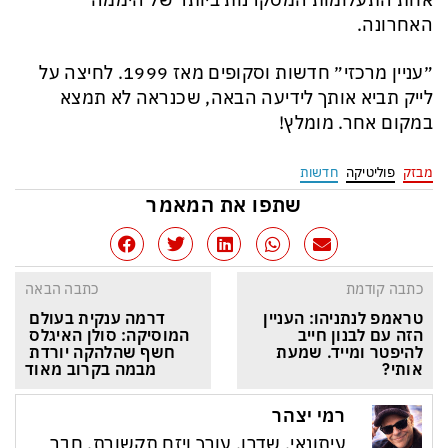
אחת התעלומות המסקרנות ביותר של היממה
האחרונה.
״עניין מרכזי״ חדשות וסקופים מאז 1999. לחיצה על
לייק תביא אותך לידיעה הבאה, שכנראה לא תמצא
במקום אחר. מומלץ!
מבזק
פוליטיקה
חדשות
שתפו את המאמר
כתבה קודמת
כתבה הבאה
טראמפ לנתניהו: העניין 
דרמה ענקית בעולם 
הזה עם לבנון חייב 
המוסיקה: סולן האיגלס 
להיפטר ומייד. שמעת 
חשף שהלהקה יורדת 
אותי?
מבמה בקרוב מאוד
רמי יצהר
עיתונאי, שדרן, עורך ויזם תקשורת. חבר