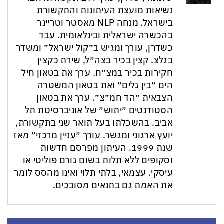
נשיאות מועצת העיתונות והתקשורת
בישראל. מנחה NLP מאסטר וטריינר
בהכשרה ישראלית ובינלאומית. עבד
כשדרן, עורך ומגיש ב״קול ישראל״ ומשדר
בגלצ. קצין בכיר בצה״ל, שירת כקצין
חקירות בכיר במצ״ח. ערך את בטאון חיל
הים ״בין גלים״ ואת בטאון המשטרה
הצבאית ״הד חמ״צ״. ערך את בטאון
הסטודנטים ״יתוש״ של אוניברסיטת תל
אביב. בהשכלתו בעל תואר שני בתקשורת,
יועץ ארגוני ומגשר. עורך ״עניין מרכזי״ מאז
שנת 1999. העיתון מפרסם חדשות
וסקופים ללא תלות בשום גורם פוליטי או
עיסקי. עצמאי, בלתי תלוי ואינו מהסס לומר
את האמת גם בתנאים מסובכים.