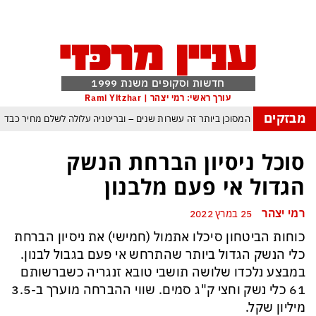
חדשות וסקופים משנת 1999
עורך ראשי: רמי יצהר | Rami Yitzhar
מבזקים
העולם נכנס לעידן המסוכן ביותר זה עשרות שנים – ובריטניה עלולה לשלם מחיר כבד
עם עומאן לגבי תפעול משותף של מצר הורמוז – אם טראמפ יאשר המלחמה תסתיים
סוכל ניסיון הברחת הנשק
מי היה מאמין שבאר שבע תנצח את הכוכב האדום?
הגדול אי פעם מלבנון
ה ומיירטים להגנה – טראמפ נשאר רק עם ציוצי האיום המגוחכים שלא מזיזים לטהרן
רמי יצהר
25 במרץ 2022
דום כמדיניות: כך הפכה ההוצאה להורג לכלי ההרתעה המרכזי של המשטר האיראני
כוחות הביטחון סיכלו אתמול (חמישי) את ניסיון הברחת
, א-סיסי, ארדואן ושליט קטאר מכנסים פגישת ״כיפה אדומה״ לנתניהו בנושא עזה
כלי הנשק הגדול ביותר שהתרחש אי פעם בגבול לבנון.
במבצע נלכדו שלושה תושבי טובא זנגריה כשברשותם
61 כלי נשק וחצי ק"ג סמים. שווי ההברחה מוערך ב-3.5
מיליון שקל.