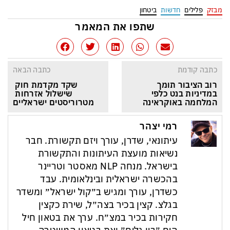
מבזק
פלילים
חדשות
ביטחון
שתפו את המאמר
כתבה קודמת
כתבה הבאה
רוב הציבור תומך 
שקד מקדמת חוק 
במדיניות בנט כלפי 
שישלול אזרחות 
המלחמה באוקראינה
מטרוריסטים ישראליים
רמי יצהר
עיתונאי, שדרן, עורך ויזם תקשורת. חבר
נשיאות מועצת העיתונות והתקשורת
בישראל. מנחה NLP מאסטר וטריינר
בהכשרה ישראלית ובינלאומית. עבד
כשדרן, עורך ומגיש ב״קול ישראל״ ומשדר
בגלצ. קצין בכיר בצה״ל, שירת כקצין
חקירות בכיר במצ״ח. ערך את בטאון חיל