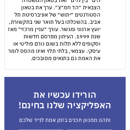
הים ״בין גלים״ ואת בטאון המשטרה
הצבאית ״הד חמ״צ״. ערך את בטאון
הסטודנטים ״יתוש״ של אוניברסיטת תל
אביב. בהשכלתו בעל תואר שני בתקשורת,
יועץ ארגוני ומגשר. עורך ״עניין מרכזי״ מאז
שנת 1999. העיתון מפרסם חדשות
וסקופים ללא תלות בשום גורם פוליטי או
עיסקי. עצמאי, בלתי תלוי ואינו מהסס לומר
את האמת גם בתנאים מסובכים.
הורידו עכשיו את
האפליקציה שלנו בחינם!
ותהנו ממגוון תכנים בזמן אמת לנייד שלכם