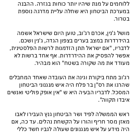
ללוחמים על מנת שיהיו יותר כוחות בגזרה. ההבנה
במערכת הביטחון היא שחלה עליית מדרגה נוספת
בטרור.
מושל ג'נין, אכרם רג'וב, טוען היום שישראל אשמה
בהידרדרות במצב בערים בצפון הגדה, ג'נין ושכם.
לדבריו, "אם ישראל תתן הזדמנות לרשות הפלסטינית,
אפשר להפסיק את ההידרדרות. אף אחד ברשות לא
מעודד את מה שקורה בשטח" הוא מבהיר.
רג'וב מתח ביקורת וגינה את העובדה שאחד המחבלים
שהרגו את רס"ן בר פלח היה איש מנגנוני הביטחון
המסכל. לדבריו הבעיה היא ש "אין אופק פוליטי ואנשים
איבדו תקווה".
ראש הממשלה לפיד ושר הביטחון גנץ העבירו לאבו
מאזן מסר חריף והורו על הקשחת נהלים. עד כה, אם
היה מידע על איש מנגנונים שעולה לגביו חשד כללי