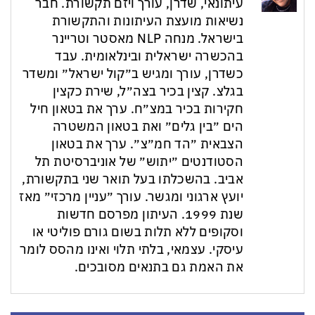
עיתונאי, שדרן, עורך ויזם תקשורת. חבר
נשיאות מועצת העיתונות והתקשורת
בישראל. מנחה NLP מאסטר וטריינר
בהכשרה ישראלית ובינלאומית. עבד
כשדרן, עורך ומגיש ב״קול ישראל״ ומשדר
בגלצ. קצין בכיר בצה״ל, שירת כקצין
חקירות בכיר במצ״ח. ערך את בטאון חיל
הים ״בין גלים״ ואת בטאון המשטרה
הצבאית ״הד חמ״צ״. ערך את בטאון
הסטודנטים ״יתוש״ של אוניברסיטת תל
אביב. בהשכלתו בעל תואר שני בתקשורת,
יועץ ארגוני ומגשר. עורך ״עניין מרכזי״ מאז
שנת 1999. העיתון מפרסם חדשות
וסקופים ללא תלות בשום גורם פוליטי או
עיסקי. עצמאי, בלתי תלוי ואינו מהסס לומר
את האמת גם בתנאים מסובכים.