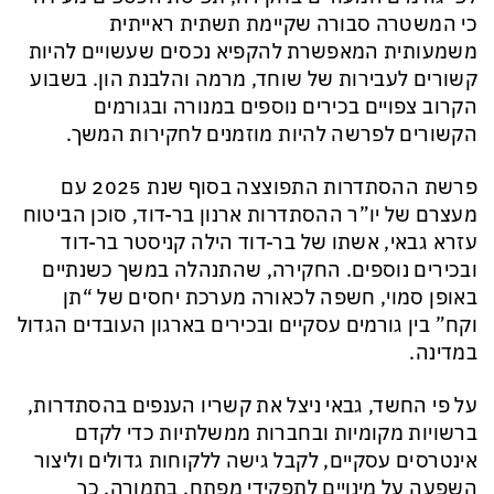
כי המשטרה סבורה שקיימת תשתית ראייתית
משמעותית המאפשרת להקפיא נכסים שעשויים להיות
קשורים לעבירות של שוחד, מרמה והלבנת הון. בשבוע
הקרוב צפויים בכירים נוספים במנורה ובגורמים
הקשורים לפרשה להיות מוזמנים לחקירות המשך.
פרשת ההסתדרות התפוצצה בסוף שנת 2025 עם
מעצרם של יו”ר ההסתדרות ארנון בר-דוד, סוכן הביטוח
עזרא גבאי, אשתו של בר-דוד הילה קניסטר בר-דוד
ובכירים נוספים. החקירה, שהתנהלה במשך כשנתיים
באופן סמוי, חשפה לכאורה מערכת יחסים של “תן
וקח” בין גורמים עסקיים ובכירים בארגון העובדים הגדול
במדינה.
על פי החשד, גבאי ניצל את קשריו הענפים בהסתדרות,
ברשויות מקומיות ובחברות ממשלתיות כדי לקדם
אינטרסים עסקיים, לקבל גישה ללקוחות גדולים וליצור
השפעה על מינויים לתפקידי מפתח. בתמורה, כך