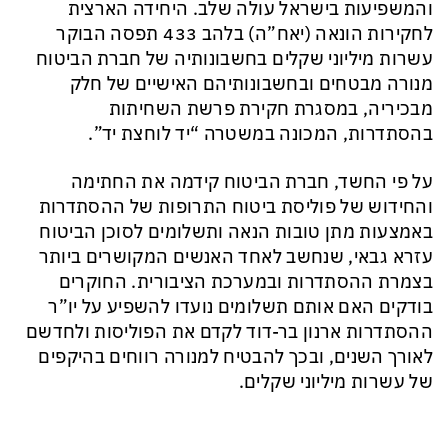
והמשפיעות בישראל עולה שלב. היחידה הארצית
לחקירות הונאה (יאח”ה) בלהב 433 תפסה הבוקר
עשרות מיליוני שקלים בחשבונותיה של חברת הביטוח
מנורה מבטחים ובחשבונותיהם האישיים של חלק
מבכיריה, במסגרת חקירת פרשת השחיתות
בהסתדרות, המכונה במשטרה “יד לוחצת יד”.
על פי החשד, חברת הביטוח קידמה את החתימה
והחידוש של פוליסת ביטוח התרופות של ההסתדרות
באמצעות מתן טובות הנאה ותשלומים לסוכן הביטוח
עזרא גבאי, שנחשב לאחד האנשים המקושרים ביותר
בצמרת ההסתדרות ובמערכת הציבורית. החוקרים
בודקים האם אותם תשלומים נועדו להשפיע על יו”ר
ההסתדרות ארנון בר-דוד לקדם את הפוליסות ולחדשם
לאורך השנים, ובכך להבטיח למנורה רווחים בהיקפים
של עשרות מיליוני שקלים.